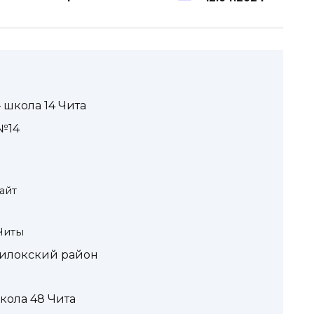
 школа 14 Чита
№14
айт
Читы
Хилокский район
кола 48 Чита