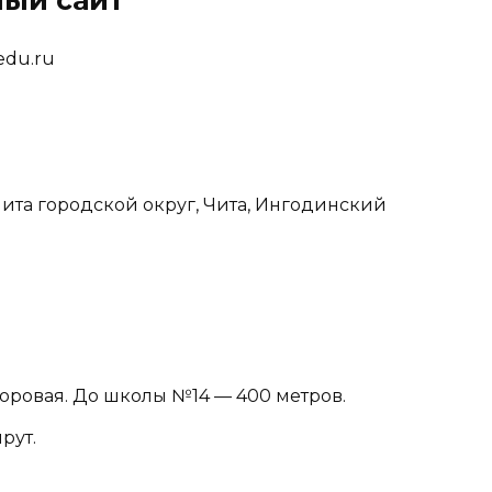
ый сайт
bedu.ru
Чита городской округ, Чита, Ингодинский
оровая. До школы №14 — 400 метров.
рут.