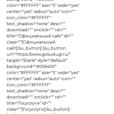
color="#FFFFFF" size="5" wide="yes"
center="yes" radius="auto" icon=""
icon_color="#FFFFFF"
text_shadow="none" desc=""
download="" onclick="" rel=""
title="Официальный сайт" id=""
class=""]Официальный
сайт[/su_button] [su_button
url="https://www.gosuslugi.ru/"
target="blank" style="default"
background="#006400"
color="#FFFFFF" size="5" wide="yes"
center="yes" radius="auto" icon=""
icon_color="#FFFFFF"
text_shadow="none" desc=""
download="" onclick="" rel=""
title="Госуслуги" id=""
class=""]Госуслуги[/su_button]