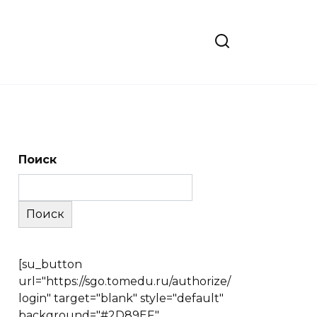
Поиск
Поиск
[su_button
url="https://sgo.tomedu.ru/authorize/
login" target="blank" style="default"
background="#2D89EF"