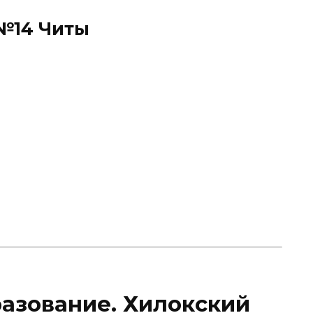
№14 Читы
разование. Хилокский