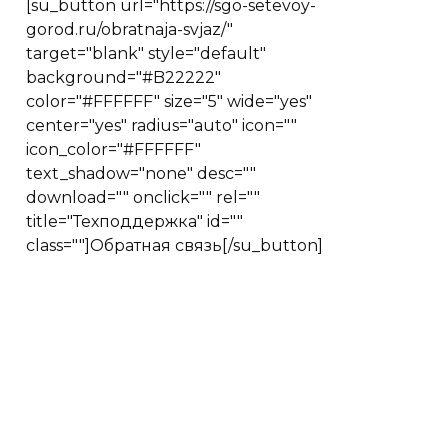
[su_button url="https://sgo-setevoy-
gorod.ru/obratnaja-svjaz/"
target="blank" style="default"
background="#B22222"
color="#FFFFFF" size="5" wide="yes"
center="yes" radius="auto" icon=""
icon_color="#FFFFFF"
text_shadow="none" desc=""
download="" onclick="" rel=""
title="Техподдержка" id=""
class=""]Обратная связь[/su_button]