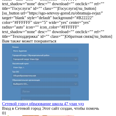
text_shadow="none" desc="" download="" onclick="" rel=""
title="Госуслуги" id="" class=""]Госуслуги[/su_button]
[su_button url="https://sgo-setevoy-gorod.ru/obratnaja-svjaz/"
target="blank" style="default" background="#B22222"
color="#FFFFFF" size="5" wide="yes" center="yes"
radius="auto" icon="" icon_color="#FFFFFF"
text_shadow="none" desc="" download="" onclick="" rel=""
title="Техподдержка" id="" class=""]Обратная связь[/su_button]
Вам также может понравиться
Сетевой город образование школа 47 улан удэ
Вход в Сетевой город Этот сайт создан, чтобы помочь
0
1