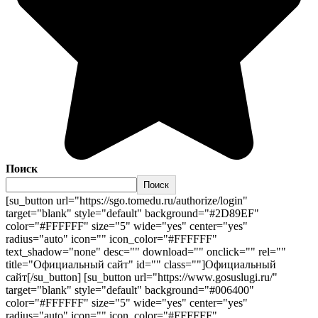
Поиск
Поиск
[su_button url="https://sgo.tomedu.ru/authorize/login"
target="blank" style="default" background="#2D89EF"
color="#FFFFFF" size="5" wide="yes" center="yes"
radius="auto" icon="" icon_color="#FFFFFF"
text_shadow="none" desc="" download="" onclick="" rel=""
title="Официальный сайт" id="" class=""]Официальный
сайт[/su_button] [su_button url="https://www.gosuslugi.ru/"
target="blank" style="default" background="#006400"
color="#FFFFFF" size="5" wide="yes" center="yes"
radius="auto" icon="" icon_color="#FFFFFF"