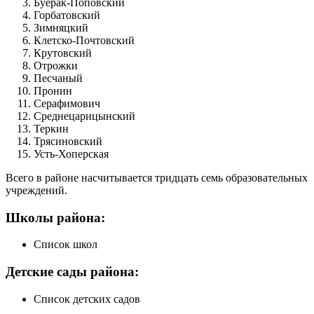
Буерак-Поповский
Горбатовский
Зимняцкий
Клетско-Почтовский
Крутовский
Отрожки
Песчаный
Пронин
Серафимович
Среднецарицынский
Теркин
Трясиновский
Усть-Хоперская
Всего в районе насчитывается тридцать семь образовательных
учреждений.
Школы района:
Список школ
Детские сады района:
Список детских садов