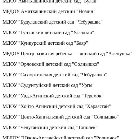
МДОУ Амитхашинский детский сад "Булак"
МБДОУ Амитхашинский детский "Номин"
МДОУ "Будуланский детский сад "Чебурашка"
МДОУ "Гунэйский детский сад "Улаалзай"
МДОУ "Кункурский детский сад "Баяр"
МБДОУ Центр развития ребенка — детский сад "Аленушка"
МДОУ "Орловский детский сад "Солнышко"
МДОУ "Сахюртинския детский сад "Чебурашка"
МДОУ "Судунтуйский детский сад "Ургы"
МДОУ "Урда-Агинский детский сад "Теремок"
МДОУ "Хойто-Агинский детский сад "Хараасгай"
МДОУ "Цокто-Хангильский детский сад "Солнышко"
МДОУ "Челутайский детский сад "Тополек"
МБДОУ "Южно-Аргалейский детский сад "Родничок"