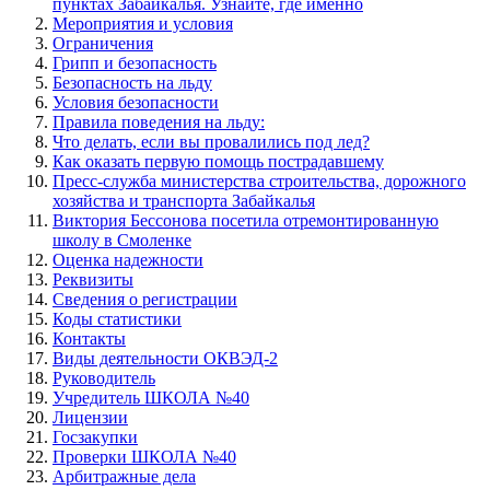
пунктах Забайкалья. Узнайте, где именно
Мероприятия и условия
Ограничения
Грипп и безопасность
Безопасность на льду
Условия безопасности
Правила поведения на льду:
Что делать, если вы провалились под лед?
Как оказать первую помощь пострадавшему
Пресс-служба министерства строительства, дорожного
хозяйства и транспорта Забайкалья
Виктория Бессонова посетила отремонтированную
школу в Смоленке
Оценка надежности
Реквизиты
Сведения о регистрации
Коды статистики
Контакты
Виды деятельности ОКВЭД-2
Руководитель
Учредитель ШКОЛА №40
Лицензии
Госзакупки
Проверки ШКОЛА №40
Арбитражные дела