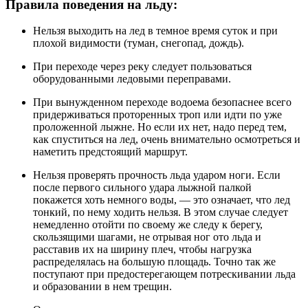
Правила поведения на льду:
Нельзя выходить на лед в темное время суток и при
плохой видимости (туман, снегопад, дождь).
При переходе через реку следует пользоваться
оборудованными ледовыми переправами.
При вынужденном переходе водоема безопаснее всего
придерживаться проторенных троп или идти по уже
проложенной лыжне. Но если их нет, надо перед тем,
как спуститься на лед, очень внимательно осмотреться и
наметить предстоящий маршрут.
Нельзя проверять прочность льда ударом ноги. Если
после первого сильного удара лыжной палкой
покажется хоть немного воды, — это означает, что лед
тонкий, по нему ходить нельзя. В этом случае следует
немедленно отойти по своему же следу к берегу,
скользящими шагами, не отрывая ног ото льда и
расставив их на ширину плеч, чтобы нагрузка
распределялась на большую площадь. Точно так же
поступают при предостерегающем потрескивании льда
и образовании в нем трещин.