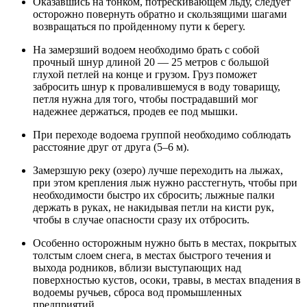
Оказавшись на тонком, потрескивающем льду, следует
осторожно повернуть обратно и скользящими шагами
возвращаться по пройденному пути к берегу.
На замерзший водоем необходимо брать с собой
прочный шнур длиной 20 — 25 метров с большой
глухой петлей на конце и грузом. Груз поможет
забросить шнур к провалившемуся в воду товарищу,
петля нужна для того, чтобы пострадавший мог
надежнее держаться, продев ее под мышки.
При переходе водоема группой необходимо соблюдать
расстояние друг от друга (5–6 м).
Замерзшую реку (озеро) лучше переходить на лыжах,
при этом крепления лыж нужно расстегнуть, чтобы при
необходимости быстро их сбросить; лыжные палки
держать в руках, не накидывая петли на кисти рук,
чтобы в случае опасности сразу их отбросить.
Особенно осторожным нужно быть в местах, покрытых
толстым слоем снега, в местах быстрого течения и
выхода родников, вблизи выступающих над
поверхностью кустов, осоки, травы, в местах впадения в
водоемы ручьев, сброса вод промышленных
предприятий.