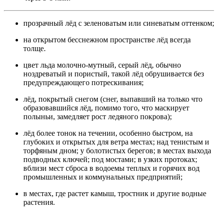
прозрачный лёд с зеленоватым или синеватым оттенком;
на открытом бесснежном пространстве лёд всегда
толще.
цвет льда молочно-мутный, серый лёд, обычно
ноздреватый и пористый, такой лёд обрушивается без
предупреждающего потрескивания;
лёд, покрытый снегом (снег, выпавший на только что
образовавшийся лёд, помимо того, что маскирует
полыньи, замедляет рост ледяного покрова);
лёд более тонок на течении, особенно быстром, на
глубоких и открытых для ветра местах; над тенистым и
торфяным дном; у болотистых берегов; в местах выхода
подводных ключей; под мостами; в узких протоках;
вблизи мест сброса в водоемы теплых и горячих вод
промышленных и коммунальных предприятий;
в местах, где растет камыш, тростник и другие водные
растения.