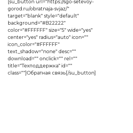
[su_button url="https://sgo-setevoy-
gorod.ru/obratnaja-svjaz/"
target="blank" style="default"
background="#B22222"
color="#FFFFFF" size="5" wide="yes"
center="yes" radius="auto" icon=""
icon_color="#FFFFFF"
text_shadow="none" desc=""
download="" onclick="" rel=""
title="Техподдержка" id=""
class=""]Обратная связь[/su_button]