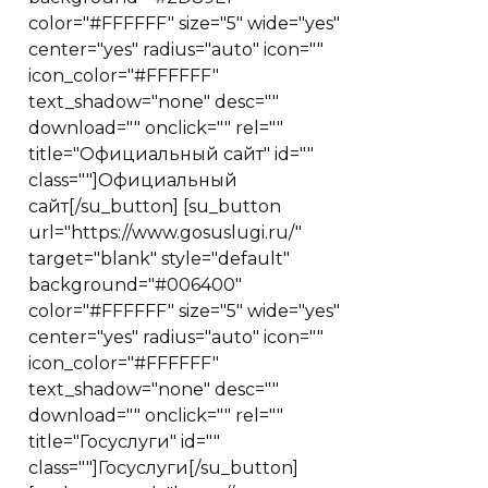
color="#FFFFFF" size="5" wide="yes"
center="yes" radius="auto" icon=""
icon_color="#FFFFFF"
text_shadow="none" desc=""
download="" onclick="" rel=""
title="Официальный сайт" id=""
class=""]Официальный
сайт[/su_button] [su_button
url="https://www.gosuslugi.ru/"
target="blank" style="default"
background="#006400"
color="#FFFFFF" size="5" wide="yes"
center="yes" radius="auto" icon=""
icon_color="#FFFFFF"
text_shadow="none" desc=""
download="" onclick="" rel=""
title="Госуслуги" id=""
class=""]Госуслуги[/su_button]