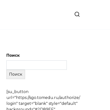
Поиск
Поиск
[su_button
url="https://sgo.tomedu.ru/authorize/
login" target="blank" style="default"
background="#2D89EF"