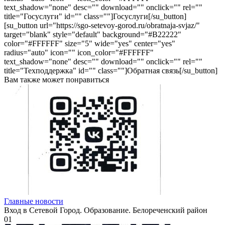
text_shadow="none" desc="" download="" onclick="" rel=""
title="Госуслуги" id="" class=""]Госуслуги[/su_button]
[su_button url="https://sgo-setevoy-gorod.ru/obratnaja-svjaz/"
target="blank" style="default" background="#B22222"
color="#FFFFFF" size="5" wide="yes" center="yes"
radius="auto" icon="" icon_color="#FFFFFF"
text_shadow="none" desc="" download="" onclick="" rel=""
title="Техподдержка" id="" class=""]Обратная связь[/su_button]
Вам также может понравиться
Главные новости
Вход в Сетевой Город. Образование. Белореченский район
0
1