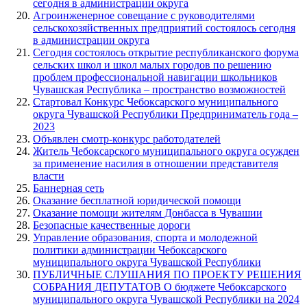
сегодня в администрации округа
Агроинженерное совещание с руководителями
сельскохозяйственных предприятий состоялось сегодня
в администрации округа
Сегодня состоялось открытие республиканского форума
сельских школ и школ малых городов по решению
проблем профессиональной навигации школьников
Чувашская Республика – пространство возможностей
Стартовал Конкурс Чебоксарского муниципального
округа Чувашской Республики Предприниматель года –
2023
Объявлен смотр-конкурс работодателей
Житель Чебоксарского муниципального округа осужден
за применение насилия в отношении представителя
власти
Баннерная сеть
Оказание бесплатной юридической помощи
Оказание помощи жителям Донбасса в Чувашии
Безопасные качественные дороги
Управление образования, спорта и молодежной
политики администрации Чебоксарского
муниципального округа Чувашской Республики
ПУБЛИЧНЫЕ СЛУШАНИЯ ПО ПРОЕКТУ РЕШЕНИЯ
СОБРАНИЯ ДЕПУТАТОВ О бюджете Чебоксарского
муниципального округа Чувашской Республики на 2024