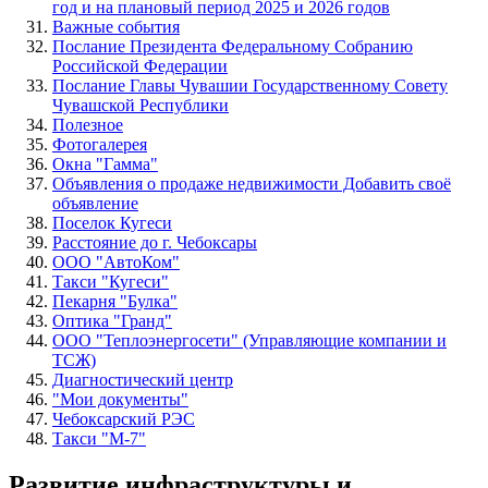
год и на плановый период 2025 и 2026 годов
Важные события
Послание Президента Федеральному Собранию
Российской Федерации
Послание Главы Чувашии Государственному Совету
Чувашской Республики
Полезное
Фотогалерея
Окна "Гамма"
Объявления о продаже недвижимости Добавить своё
объявление
Поселок Кугеси
Расстояние до г. Чебоксары
ООО "АвтоКом"
Такси "Кугеси"
Пекарня "Булка"
Оптика "Гранд"
ООО "Теплоэнергосети" (Управляющие компании и
ТСЖ)
Диагностический центр
"Мои документы"
Чебоксарский РЭС
Такси "М-7"
Развитие инфраструктуры и