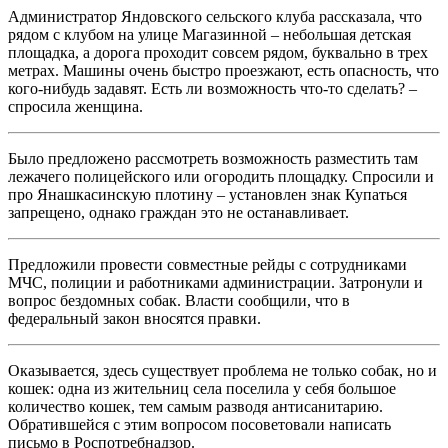
Администратор Яндовского сельского клуба рассказала, что
рядом с клубом на улице Магазинной – небольшая детская
площадка, а дорога проходит совсем рядом, буквально в трех
метрах. Машины очень быстро проезжают, есть опасность, что
кого-нибудь задавят. Есть ли возможность что-то сделать? –
спросила женщина.
Было предложено рассмотреть возможность разместить там
лежачего полицейского или огородить площадку. Спросили и
про Янашкасинскую плотину – установлен знак Купаться
запрещено, однако граждан это не останавливает.
Предложили провести совместные рейды с сотрудниками
МЧС, полиции и работниками администрации. Затронули и
вопрос бездомных собак. Власти сообщили, что в
федеральный закон вносятся правки.
Оказывается, здесь существует проблема не только собак, но и
кошек: одна из жительниц села поселила у себя большое
количество кошек, тем самым разводя антисанитарию.
Обратившейся с этим вопросом посоветовали написать
письмо в Роспотребнадзор.