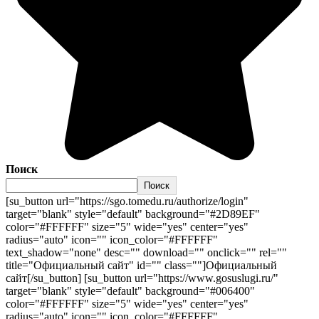
Поиск
Поиск
[su_button url="https://sgo.tomedu.ru/authorize/login"
target="blank" style="default" background="#2D89EF"
color="#FFFFFF" size="5" wide="yes" center="yes"
radius="auto" icon="" icon_color="#FFFFFF"
text_shadow="none" desc="" download="" onclick="" rel=""
title="Официальный сайт" id="" class=""]Официальный
сайт[/su_button] [su_button url="https://www.gosuslugi.ru/"
target="blank" style="default" background="#006400"
color="#FFFFFF" size="5" wide="yes" center="yes"
radius="auto" icon="" icon_color="#FFFFFF"