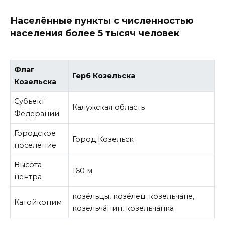
Населённые пункты с численностью
населения более 5 тысяч человек
Флаг
Герб Козельска
Козельска
Субъект
Калужская область
Федерации
Городское
Город Козельск
поселение
Высота
160 м
центра
козе́льцы, козе́лец; козельча́не,
Катойконим
козельча́нин, козельча́нка