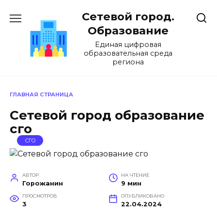
Перейти
Сетевой город.
к
содержанию
Образование
Единая цифровая
образовательная среда
региона
ГЛАВНАЯ СТРАНИЦА
Сетевой город образование
сго
СГО
АВТОР
НА ЧТЕНИЕ
Горожанин
9 мин
ПРОСМОТРОВ
ОПУБЛИКОВАНО
3
22.04.2024