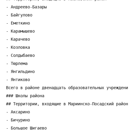
- Андреево-Базары

- Байгулово

- Еметкино

- Карамышево

- Карачево

- Козловка

- Солдыбаево

- Тюрлема

- Янгильдино

- Янтиково

Всего в районе двенадцать образовательных учреждений.

### Школы района

## Территории, входящие в Мариинско-Посадский район

- Аксарино

- Бичурино

- Большое Шигаево
