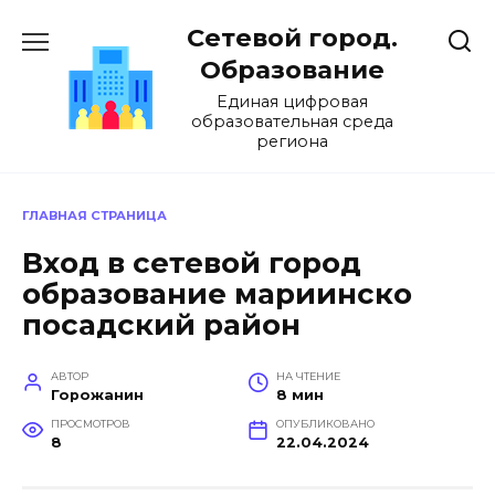
Перейти
Сетевой город.
к
содержанию
Образование
Единая цифровая
образовательная среда
региона
ГЛАВНАЯ СТРАНИЦА
Вход в сетевой город
образование мариинско
посадский район
АВТОР
НА ЧТЕНИЕ
Горожанин
8 мин
ПРОСМОТРОВ
ОПУБЛИКОВАНО
8
22.04.2024