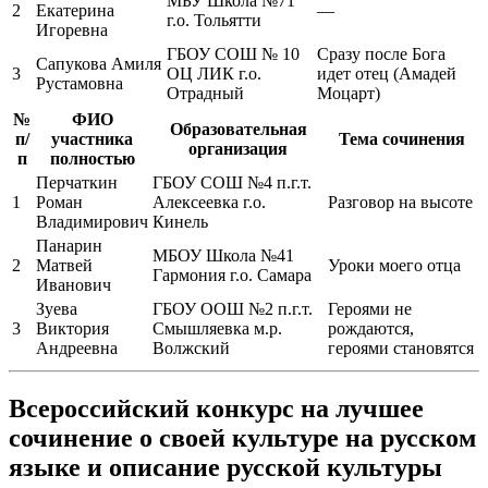
МБУ Школа №71
2
Екатерина
—
г.о. Тольятти
Игоревна
ГБОУ СОШ № 10
Сразу после Бога
Сапукова Амиля
3
ОЦ ЛИК г.о.
идет отец (Амадей
Рустамовна
Отрадный
Моцарт)
№
ФИО
Образовательная
п/
участника
Тема сочинения
организация
п
полностью
Перчаткин
ГБОУ СОШ №4 п.г.т.
1
Роман
Алексеевка г.о.
Разговор на высоте
Владимирович
Кинель
Панарин
МБОУ Школа №41
2
Матвей
Уроки моего отца
Гармония г.о. Самара
Иванович
Зуева
ГБОУ ООШ №2 п.г.т.
Героями не
3
Виктория
Смышляевка м.р.
рождаются,
Андреевна
Волжский
героями становятся
Всероссийский конкурс на лучшее
сочинение о своей культуре на русском
языке и описание русской культуры