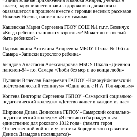
«Удивительные приключения Иванова Андрея, ученика 9
класса, нарушившего правила дорожного движения и
оказавшегося в прошлом вместе с героями веселых рассказов
Николая Носова, написанная им самим»
Кашевская Мария Сергеевна ГБОУ СОШ №1 п.г.т. Безенчук
«Когда ребенок становится взрослым? Может ли взрослый
быть ребенком?»
Парамошкина Ангелина Андреевна МБОУ Школа № 166 г.о.
Самара «Записки взрослого ребенка»
Бындова Анастасия Александровна МБОУ Школа «Дневной
пансион-84» г.о. Самара «Люби без мер и до конца люби»
Пулявин Вячеслав Валерьевич ГАПОУ «Новокуйбышевский
нефтехимический техникум» «Один день с И.А. Гончаровым»
Коптева Виктория Сергеевна ГБПОУ «Самарский социально-
педагогический колледж» «Детство живет в каждом из нас»
Ширшова Диана Денисовна ГБПОУ «Самарский социально-
педагогический колледж» «Я считаю себя рожденным
единственно для рокового 1812 года» (памяти героя
Отечественной войны и участника Бородинского сражения
Дениса Давыдова посвящается)»