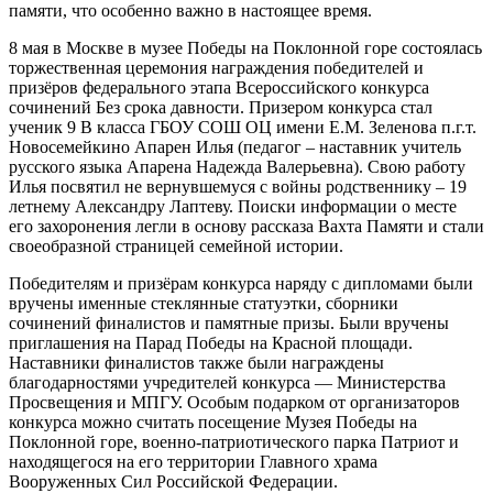
памяти, что особенно важно в настоящее время.
8 мая в Москве в музее Победы на Поклонной горе состоялась
торжественная церемония награждения победителей и
призёров федерального этапа Всероссийского конкурса
сочинений Без срока давности. Призером конкурса стал
ученик 9 В класса ГБОУ СОШ ОЦ имени Е.М. Зеленова п.г.т.
Новосемейкино Апарен Илья (педагог – наставник учитель
русского языка Апарена Надежда Валерьевна). Свою работу
Илья посвятил не вернувшемуся с войны родственнику – 19
летнему Александру Лаптеву. Поиски информации о месте
его захоронения легли в основу рассказа Вахта Памяти и стали
своеобразной страницей семейной истории.
Победителям и призёрам конкурса наряду с дипломами были
вручены именные стеклянные статуэтки, сборники
сочинений финалистов и памятные призы. Были вручены
приглашения на Парад Победы на Красной площади.
Наставники финалистов также были награждены
благодарностями учредителей конкурса — Министерства
Просвещения и МПГУ. Особым подарком от организаторов
конкурса можно считать посещение Музея Победы на
Поклонной горе, военно-патриотического парка Патриот и
находящегося на его территории Главного храма
Вооруженных Сил Российской Федерации.