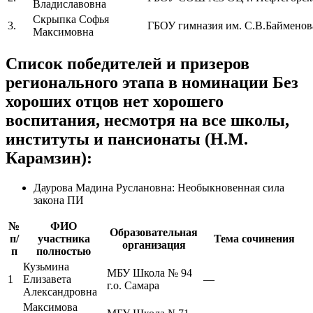
Владиславовна
Скрыпка Софья
3.
ГБОУ гимназия им. С.В.Байменов
Максимовна
Список победителей и призеров
регионального этапа в номинации Без
хороших отцов нет хорошего
воспитания, несмотря на все школы,
институты и пансионаты (Н.М.
Карамзин):
Даурова Мадина Руслановна: Необыкновенная сила
закона ПИ
№
ФИО
Образовательная
п/
участника
Тема сочинения
организация
п
полностью
Кузьмина
МБУ Школа № 94
1
Елизавета
—
г.о. Самара
Александровна
Максимова