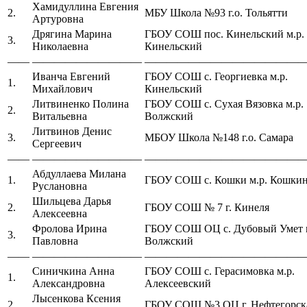
Хамидуллина Евгения
2.
МБУ Школа №93 г.о. Тольятти
Артуровна
Дрягина Марина
ГБОУ СОШ пос. Кинельский м.р.
3.
Николаевна
Кинельский
——
——————————
——————————————
Иванча Евгений
ГБОУ СОШ с. Георгиевка м.р.
1.
Михайлович
Кинельский
Литвиненко Полина
ГБОУ СОШ с. Сухая Вязовка м.р.
2.
Витальевна
Волжский
Литвинов Денис
3.
МБОУ Школа №148 г.о. Самара
Сергеевич
——
——————————
——————————————
Абдуллаева Милана
1.
ГБОУ СОШ с. Кошки м.р. Кошки
Руслановна
Шильцева Дарья
2.
ГБОУ СОШ № 7 г. Кинеля
Алексеевна
Фролова Ирина
ГБОУ СОШ ОЦ с. Дубовый Умет м
3.
Павловна
Волжский
——
——————————
——————————————
Синичкина Анна
ГБОУ СОШ с. Герасимовка м.р.
1.
Александровна
Алексеевский
Лысенкова Ксения
2.
ГБОУ СОШ №3 ОЦ г. Нефтегорск