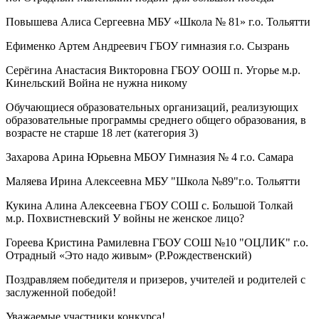
Повышева Алиса Сергеевна МБУ «Школа № 81» г.о. Тольятти
Ефименко Артем Андреевич ГБОУ гимназия г.о. Сызрань
Серёгина Анастасия Викторовна ГБОУ ООШ п. Угорье м.р.
Кинельский Война не нужна никому
Обучающиеся образовательных организаций, реализующих
образовательные программы среднего общего образования, в
возрасте не старше 18 лет (категория 3)
Захарова Арина Юрьевна МБОУ Гимназия № 4 г.о. Самара
Маляева Ирина Алексеевна МБУ "Школа №89"г.о. Тольятти
Кукина Алина Алексеевна ГБОУ СОШ с. Большой Толкай
м.р. Похвистневский У войны не женское лицо?
Гореева Кристина Рамилевна ГБОУ СОШ №10 "ОЦЛИК" г.о.
Отрадный «Это надо живым» (Р.Рождественский)
Поздравляем победителя и призеров, учителей и родителей с
заслуженной победой!
Уважаемые участники конкурса!