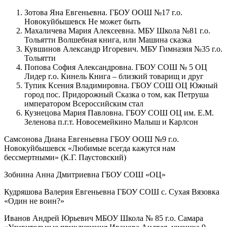
Зотова Яна Евгеньевна. ГБОУ ООШ №17 г.о.
Новокуйбышевск Не может быть
Махаличева Мария Алексеевна. МБУ Школа №81 г.о.
Тольятти Волшебная книга, или Машина сказка
Кувшинов Александр Игоревич. МБУ Гимназия №35 г.о.
Тольятти
Попова София Александровна. ГБОУ СОШ № 5 ОЦ
Лидер г.о. Кинель Книга – близкий товарищ и друг
Тупик Ксения Владимировна. ГБОУ СОШ ОЦ Южный
город пос. Придорожный Сказка о том, как Петруша
императором Всероссийским стал
Кузнецова Мария Павловна. ГБОУ СОШ ОЦ им. Е.М.
Зеленова п.г.т. Новосемейкино Малыш и Карлсон
Самсонова Диана Евгеньевна ГБОУ ООШ №9 г.о.
Новокуйбышевск «Любимые всегда кажутся нам
бессмертными» (К.Г. Паустовский)
Зобнина Анна Дмитриевна ГБОУ СОШ «ОЦ»
Кудряшова Валерия Евгеньевна ГБОУ СОШ с. Сухая Вязовка
«Один не воин?»
Иванов Андрей Юрьевич МБОУ Школа № 85 г.о. Самара