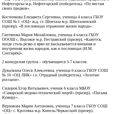
Нефтегорска м.р. Нефтегорский (победитель). «По местам
своих предков».
Костючкова Елизавета Сергеевна, ученица 4 класса ГБОУ
СОШ № 1 «ОЦ» ж.д. ст. Шентала м.р. Шенталинский
(призер). «В пословицах отражение жизни народа».
Гаптянова Мария Михайловна, ученица 4 класса ГБОУ
ОООШ с. Высокое м.р. Пестравский (призер). «Кажется,
нигде столь резко и ярко не высказывается внешняя и
внутренняя жизнь народов, как в пословицах (И.М.
Снегирёв)».
2 конкурсная группа – обучающиеся 5-7 классов.
Дувалкина Олеся Алексеевна, ученица 6 класса ГБОУ СОШ
№ 10 «ОЦ ЛИК» г.о. Отрадный (победитель). «Золотые
россыпи».
Сидоров Егор Витальевич, ученик 6 класса МБОУ
«Самарский медико-технический лицей» (призер). «Письма
Кумиру».
Верховова Мария Антоновна, ученица 7 класса ГБОУ СОШ
«ОЦ» с. Кротовка м.р. Кинель-Черкасский (призер).