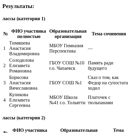
Результаты:
лассы (категория 1)
ФИО участника
Образовательная
№
Тема сочинения
полностью
организация
Тимяшева
МБОУ Гимназия
1
Анастасия
—
Перспектива
Владимировна
Солодилова
ГБОУ СОШ №10
Память ради
2
Елизавета
г.о. Чапаевск
будущего
Романовна
Борисова
Сказ о том, как
3
Анастасия
ГБОУ СОШ №1
Федор на супостата
Вячеславовна
ходил
Куликова
МБОУ Школа
Платочек с
4
Елизавета
№41 г.о. Тольятти
тюльпанами
Сергеевна
лассы (категория 2)
ФИО участника
Образовательная
Тема
№