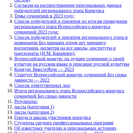
Согласия на распространение персональных данных
победителей регионального этапа Конкурса
Темы сочинений в 2023 году:
Список победителей и призеров по итогам проведения
регионального этапа Всероссийского конкурса
сочинений 2023 года:
Список победителей и призеров регионального этапа в
номинации Без хороших отцов нет хорошего
воспитания, несмотря на все школы, институты и
пансионаты (Н.М. Карамзин):
Всероссийский конкурс на лучшее сочинение о своей
культуре на русском языке и описание русской культуры
Конкурс ВместеЯрче — 2023
Стартует Всероссийский конкурс сочинений Без срока
давности — 2022
Список ответственных лиц
Итоги регионального этапа Всероссийского конкурса
сочинений Без срока давности
Результаты:
лассы (категория 1)
лассы (категория 2)
Города и школы участников конкурса
Студенты средних профессиональных программ
Об известных учителях и персональных историях