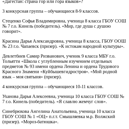
«Дагестан: страна гор или гора языков»?
3 конкурсная группа – обучающиеся 8-9 классов.
Стеценко Софья Владимировна, ученица 8 класса ГБОУ СОШ
№ 7 г.о. Кинель (победитель). «Мир, где душа с душою
говорит».
Красина Дарья Александровна, ученица 8 класса, ГБОУ ООШ
№ 23 г.о. Чапаевск (призер). «К истокам народной культуры».
Девлетбиев Самир Ризванович, ученик 9 класса МБУ г.о.
Тольятти «Школа с углубленным изучением отдельных
предметов № 93 имени ордена Ленина и ордена Трудового
Красного Знамени «Куйбышевгидростроя». «Мой родной
язык – моя святыня» (призер).
4 конкурсная группа – обучающиеся 10-11 классов.
Уханова Дарья Алексеевна, ученица 10 класса ГБОУ СОШ №
7 г.о. Кинель (победитель). «Я славлю жемчуг слов».
Синебрюхова Ангелина Анатольевна, ученица 10 класса
ГБОУ СОШ № 1 «ОЦ» п.г.т. Смышляевка м.р. Волжский
(призер). «Мороз-батюшка».