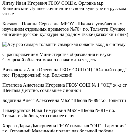
Литау Иван Игоревич ГБОУ СОШ с. Орловка м.р.
Кошкинский Лучшее сочинение о своей культуре на русском
языке
Косякова Полина Сергеевна МБОУ «Школа с углубленным
изучением отдельных предметов №70» г.о. Тольятти Лучшее
описание русской культуры на родном языке (казахский язык)
С распоряжением Министерства образования и науки
Самарской области можно ознакомиться здесь.
Витковская Анна Олеговна ГБОУ СОШ ОЦ "Южный город"
пос. Придорожный м.р. Волжский
Потапова Анастасия Игоревна ГБОУ СОШ № 1 "ОЦ" ж.-д.ст.
Шентала Детство, совпавшее с войной
Бодягина Алеся Алексеевна МБУ "Школа № 89"г.о. Тольятти
Тимербулатов Илья Тимурович МБУ «Школа № 81» г.о.
Тольятти Любовь, что сильнее огня
Хорева Дарья Дмитриевна ГБОУ гимназия "ОЦ" "Гармония"
г.о. Отрадный Маленький подвиг для большой победы