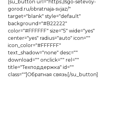
[su_button url="https://sgo-setevoy-
gorod.ru/obratnaja-svjaz/"
target="blank" style="default"
background="#B22222"
color="#FFFFFF" size="5" wide="yes"
center="yes" radius="auto" icon=""
icon_color="#FFFFFF"
text_shadow="none" desc=""
download="" onclick="" rel=""
title="Техподдержка" id=""
class=""]Обратная связь[/su_button]