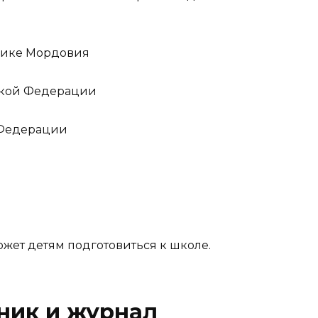
лике Мордовия
ской Федерации
 Федерации
ет детям подготовиться к школе.
ник и журнал