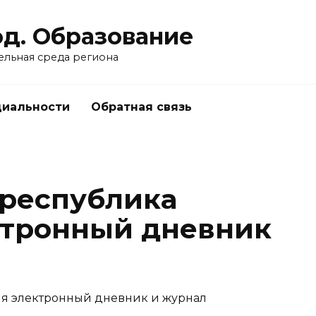
од. Образование
ельная среда региона
циальности
Обратная связь
 республика
ктронный дневник