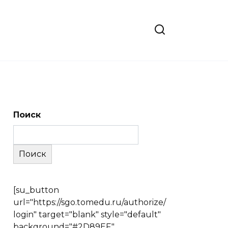
Поиск
Поиск
[su_button
url="https://sgo.tomedu.ru/authorize/
login" target="blank" style="default"
background="#2D89EF"