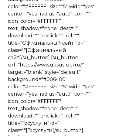
color="#FFFFFF" size="5" wide="yes"
center="yes" radius="auto" icon=""
icon_color="#FFFFFF"
text_shadow="none" desc=""
download="" onclick="" rel=""
title="Официальный сайт" id=""
class=""]Официальный
сайт[/su_button] [su_button
url="https://www.gosuslugi.ru/"
target="blank" style="default"
background="#006400"
color="#FFFFFF" size="5" wide="yes"
center="yes" radius="auto" icon=""
icon_color="#FFFFFF"
text_shadow="none" desc=""
download="" onclick="" rel=""
title="Госуслуги" id=""
class=""]Госуслуги[/su_button]