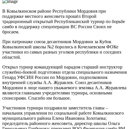
В Ковылкинском районе Республики Мордовия при
поддержке местного женсовета прошёл Второй
традиционный открытый Республиканский турнир по борьбе
самбо в поддержку спецоперации ВС России Своих не
бросаем.
При патронаже союза десантников Мордовии за Кубок
Ковылкинской школы №2 боролись в Кочелаевском ФОКе
участники из самых разных уголков республики и соседних
областей.
Открыл турнир командующий парадом старший инструктор
служебно-боевой подготовки отдела специального назначения
Гепард УФСИН России по Мордовии, подполковник
внутренней службы А.А. Журавлев. Союз десантников
Мордовии в лице нашего уважаемого земляка А.А. Журавлева
являются главными учредителями турнира, основными
спонсорами. Спасибо им большое.
Участников турнира поздравили заместитель главы –
начальник управления по социальной работе Ковылкинского
муниципального района Елена Ивановна Золотаева;
председатель районного женсовета, директор школы Ольга
Геннадьевна Горбунова; президент РОО Федерация самбо РМ