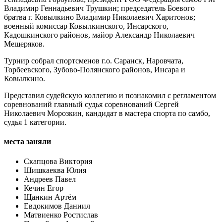
Владимир Геннадьевич Трушкин; председатель Боевого
братва г. Ковылкино Владимир Николаевич Харитонов;
военный комиссар Ковылкинского, Инсарского,
Кадошкинского районов, майор Александр Николаевич
Мещеряков.
Турнир собрал спортсменов г.о. Саранск, Наровчата,
Торбеевского, Зубово-Полянского районов, Инсара и
Ковылкино.
Представил судейскую коллегию и познакомил с регламентом
соревнований главный судья соревнований Сергей
Николаевич Морозкин, кандидат в мастера спорта по самбо,
судья 1 категории.
места заняли
Скапцова Виктория
Шишкаеква Юлия
Андреев Павел
Кечин Егор
Щанкин Артём
Евдокимов Даниил
Матвиенко Ростислав