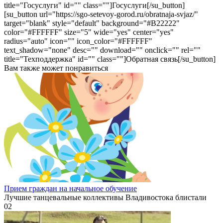
title="Госуслуги" id="" class=""]Госуслуги[/su_button]
[su_button url="https://sgo-setevoy-gorod.ru/obratnaja-svjaz/"
target="blank" style="default" background="#B22222"
color="#FFFFFF" size="5" wide="yes" center="yes"
radius="auto" icon="" icon_color="#FFFFFF"
text_shadow="none" desc="" download="" onclick="" rel=""
title="Техподдержка" id="" class=""]Обратная связь[/su_button]
Вам также может понравиться
Прием граждан на начальное обучение
Лучшие танцевальные коллективы Владивостока блистали
0
2