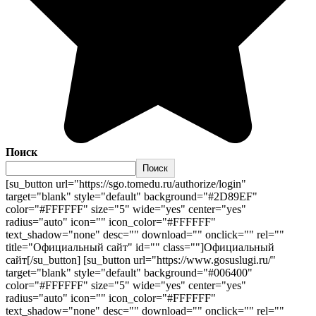
Поиск
Поиск
[su_button url="https://sgo.tomedu.ru/authorize/login"
target="blank" style="default" background="#2D89EF"
color="#FFFFFF" size="5" wide="yes" center="yes"
radius="auto" icon="" icon_color="#FFFFFF"
text_shadow="none" desc="" download="" onclick="" rel=""
title="Официальный сайт" id="" class=""]Официальный
сайт[/su_button] [su_button url="https://www.gosuslugi.ru/"
target="blank" style="default" background="#006400"
color="#FFFFFF" size="5" wide="yes" center="yes"
radius="auto" icon="" icon_color="#FFFFFF"
text_shadow="none" desc="" download="" onclick="" rel=""