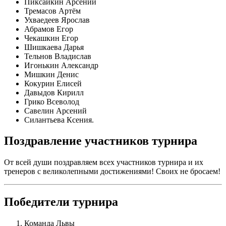
Пиксайкин Арсений
Тремасов Артём
Ухваедеев Ярослав
Абрамов Егор
Чекашкин Егор
Шишкаева Дарья
Тельнов Владислав
Игонькин Александр
Мишкин Денис
Кокурин Елисей
Давыдов Кирилл
Грико Всеволод
Савелин Арсений
Силантьева Ксения.
Поздравление участников турнира
От всей души поздравляем всех участников турнира и их
тренеров с великолепными достижениями! Своих не бросаем!
Победители турнира
Команда Львы