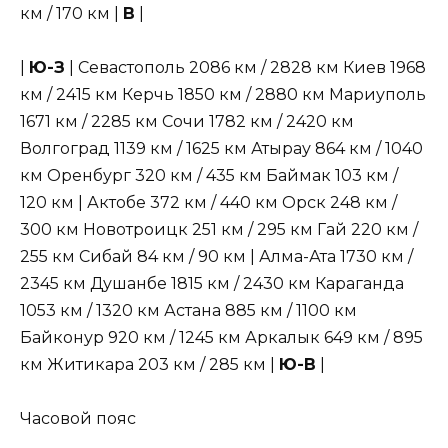
км / 170 км |
В
|
|
Ю-З
| Севастополь 2086 км / 2828 км Киев 1968
км / 2415 км Керчь 1850 км / 2880 км Мариуполь
1671 км / 2285 км Сочи 1782 км / 2420 км
Волгоград 1139 км / 1625 км Атырау 864 км / 1040
км Оренбург 320 км / 435 км Баймак 103 км /
120 км | Актобе 372 км / 440 км Орск 248 км /
300 км Новотроицк 251 км / 295 км Гай 220 км /
255 км Сибай 84 км / 90 км | Алма-Ата 1730 км /
2345 км Душанбе 1815 км / 2430 км Караганда
1053 км / 1320 км Астана 885 км / 1100 км
Байконур 920 км / 1245 км Аркалык 649 км / 895
км Житикара 203 км / 285 км |
Ю-В
|
Часовой пояс