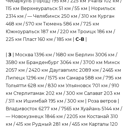
Чебаркуль (город) 195 км / 225 км Учалы 102 км /
115 км Верхнеуральск 51 км / 55 км | Норильск
2314 км / — Челябинск 250 км / 310 км Курган
468 км / 570 км Тюмень 586 км / 725 км
Южноуральск 187 км / 220 км Троицк 186 км /
225 км Пласт 160 км / 185 км |
С-В
|
|
З
| Москва 1396 км / 1680 км Берлин 3006 км /
3580 км Бранденбург 3064 км / 3700 км Минск
2057 км / 2420 км Даугавпилс 2089 км / 2465 км
Липецк 1296 км / 1575 км Самара 588 км / 795 км
Тольятти 628 км / 830 км Ульяновск 701 км / 910
км Стерлитамак 202 км / 300 км Салават 203 км
/ 311 км Ишимбай 195 км / 300 км | Роза ветров |
Владивосток 6277 км / 7565 км Хуайань 5144 км /
— Новокузнецк 1846 км / 2205 км Костанай 310
км / 415 км Рудный 281 км / 455 км Карталы 120