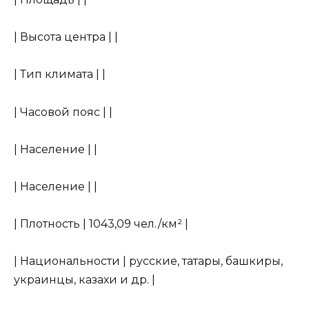
| Высота центра | |
| Тип климата | |
| Часовой пояс | |
| Население | |
| Население | |
| Плотность | 1043,09 чел./км² |
| Национальности | русские, татары, башкиры,
украинцы, казахи и др. |