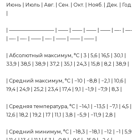
Июнь | Июль | Авг. | Сен. | Окт. | Нояб. | Дек. | Год
|
| ————————— | —— | —— | —— | —— | —- | —-
| —- | —- | —— | —- | —— | —— | —— |
| Абсолютный максимум, °C | 3 | 5,6 | 16,5 | 30,1 |
33,9 | 38,5 | 38,9 | 37,2 | 35,1 | 24,3 | 15,8 | 8,2 | 38,9 |
| Средний максимум, °C | −10 | −8,8 | −2,1 | 10,6 |
19,4 | 24,9 | 25,2 | 23,4 | 17,4 | 9,1 | −1,9 | −7,9 | 8,3 |
| Средняя температура, °C | −14,1 | −13,5 | −7,1 | 4,5 |
12,6 | 18,2 | 19,2 | 17 | 11,1 | 3,8 | −5,9 | −11,9 | 2,8 |
| Средний минимум, °C | −18,3 | −18,1 | −12 | −1 | 5,9