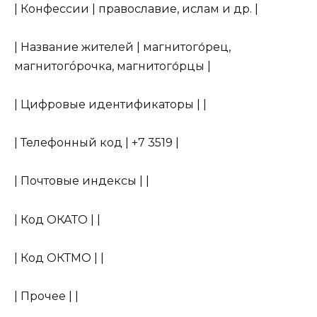
| Конфессии | православие, ислам и др. |
| Название жителей | магнитого́рец,
магнитогóрочка, магнитого́рцы |
| Цифровые идентификаторы | |
| Телефонный код | +7 3519 |
| Почтовые индексы | |
| Код ОКАТО | |
| Код ОКТМО | |
| Прочее | |