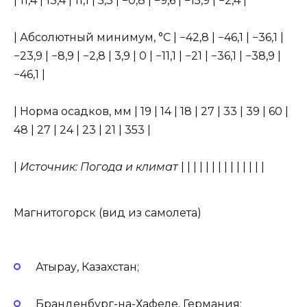
| 11,4 | 13,4 | 11,1 | 5,3 | −0,8 | −9,6 | −15,9 | −2,4 |
| Абсолютный минимум, °C | −42,8 | −46,1 | −36,1 |
−23,9 | −8,9 | −2,8 | 3,9 | 0 | −11,1 | −21 | −36,1 | −38,9 |
−46,1 |
| Норма осадков, мм | 19 | 14 | 18 | 27 | 33 | 39 | 60 |
48 | 27 | 24 | 23 | 21 | 353 |
|
Источник: Погода и климат
| | | | | | | | | | | | | |
Магнитогорск (вид из самолета)
Атырау, Казахстан;
Бранденбург-на-Хафеле, Германия;