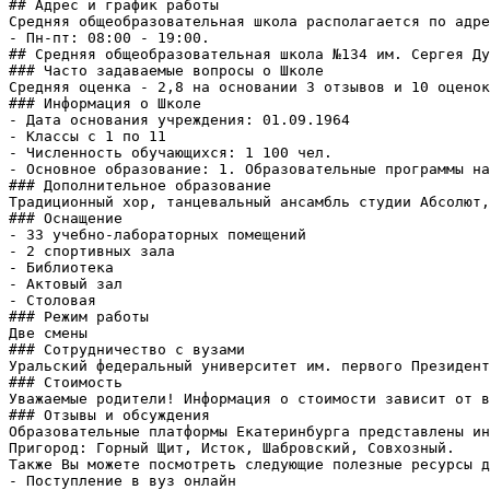
## Адрес и график работы

Средняя общеобразовательная школа располагается по адре
- Пн-пт: 08:00 - 19:00.

## Средняя общеобразовательная школа №134 им. Сергея Ду
### Часто задаваемые вопросы о Школе

Средняя оценка - 2,8 на основании 3 отзывов и 10 оценок

### Информация о Школе

- Дата основания учреждения: 01.09.1964

- Классы с 1 по 11

- Численность обучающихся: 1 100 чел.

- Основное образование: 1. Образовательные программы на
### Дополнительное образование

Традиционный хор, танцевальный ансамбль студии Абсолют,
### Оснащение

- 33 учебно-лабораторных помещений

- 2 спортивных зала

- Библиотека

- Актовый зал

- Столовая

### Режим работы

Две смены

### Сотрудничество с вузами

Уральский федеральный университет им. первого Президент
### Стоимость

Уважаемые родители! Информация о стоимости зависит от в
### Отзывы и обсуждения

Образовательные платформы Екатеринбурга представлены ин
Пригород: Горный Щит, Исток, Шабровский, Совхозный.

Также Вы можете посмотреть следующие полезные ресурсы д
- Поступление в вуз онлайн
