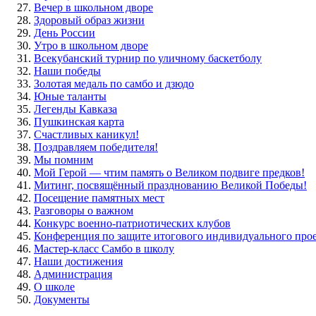
Вечер в школьном дворе
Здоровый образ жизни
День России
Утро в школьном дворе
Всекубанский турнир по уличному баскетболу
Наши победы
Золотая медаль по самбо и дзюдо
Юные таланты
Легенды Кавказа
Пушкинская карта
Счастливых каникул!
Поздравляем победителя!
Мы помним
Мой Герой — чтим память о Великом подвиге предков!
Митинг, посвящённый празднованию Великой Победы!
Посещение памятных мест
Разговоры о важном
Конкурс военно-патриотических клубов
Конференция по защите итогового индивидуального про
Мастер-класс Самбо в школу
Наши достижения
Администрация
О школе
Документы