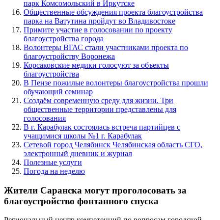
парк Комсомольский в Иркутске
Общественные обсуждения проекта благоустройства
парка на Ватутина пройдут во Владивостоке
Примите участие в голосовании по проекту
благоустройства города
Волонтеры ВГАС стали участниками проекта по
благоустройству Воронежа
Корсаковские медики голосуют за объекты
благоустройства
В Пензе пожилые волонтеры благоустройства прошли
обучающий семинар
Создаём современную среду для жизни. Три
общественные территории представлены для
голосования
В г. Карабулак состоялась встреча партийцев с
учащимися школы №1 г. Карабулак
Сетевой город Челябинск Челябинская область СГО,
электронный дневник и журнал
Полезные услуги
Погода на неделю
Жители Саранска могут проголосовать за
благоустройство фонтанного спуска
Региональный центр компетенций по вопросам городской