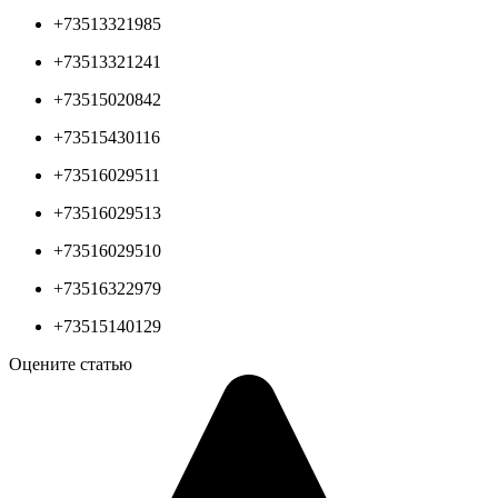
+73513321985
+73513321241
+73515020842
+73515430116
+73516029511
+73516029513
+73516029510
+73516322979
+73515140129
Оцените статью