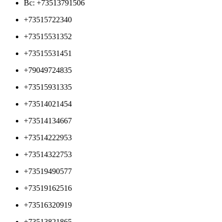
Вс: +73513791506
+73515722340
+73515531352
+73515531451
+79049724835
+73515931335
+73514021454
+73514134667
+73514222953
+73514322753
+73519490577
+73519162516
+73516320919
+73513821865