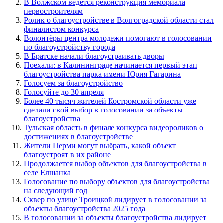
В Волжском ведется реконструкция мемориала
первостроителям
Ролик о благоустройстве в Волгоградской области стал
финалистом конкурса
Волонтёры центра молодежи помогают в голосовании
по благоустройству города
В Братске начали благоустраивать дворы
Поехали: в Калининграде начинается первый этап
благоустройства парка имени Юрия Гагарина
Голосуем за благоустройство
Голосуйте до 30 апреля
Более 40 тысяч жителей Костромской области уже
сделали свой выбор в голосовании за объекты
благоустройства
Тульская область в финале конкурса видеороликов о
достижениях в благоустройстве
Жители Перми могут выбрать, какой объект
благоустроят в их районе
Продолжается выбор объектов для благоустройства в
селе Елшанка
Голосование по выбору объектов для благоустройства
на следующий год
Сквер по улице Троицкой лидирует в голосовании за
объекты благоустройства 2025 года
В голосовании за объекты благоустройства лидирует