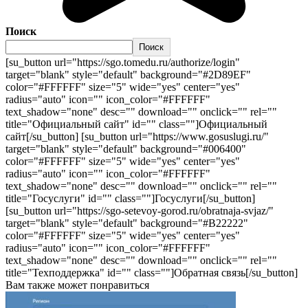
Поиск
Поиск
[su_button url="https://sgo.tomedu.ru/authorize/login"
target="blank" style="default" background="#2D89EF"
color="#FFFFFF" size="5" wide="yes" center="yes"
radius="auto" icon="" icon_color="#FFFFFF"
text_shadow="none" desc="" download="" onclick="" rel=""
title="Официальный сайт" id="" class=""]Официальный
сайт[/su_button] [su_button url="https://www.gosuslugi.ru/"
target="blank" style="default" background="#006400"
color="#FFFFFF" size="5" wide="yes" center="yes"
radius="auto" icon="" icon_color="#FFFFFF"
text_shadow="none" desc="" download="" onclick="" rel=""
title="Госуслуги" id="" class=""]Госуслуги[/su_button]
[su_button url="https://sgo-setevoy-gorod.ru/obratnaja-svjaz/"
target="blank" style="default" background="#B22222"
color="#FFFFFF" size="5" wide="yes" center="yes"
radius="auto" icon="" icon_color="#FFFFFF"
text_shadow="none" desc="" download="" onclick="" rel=""
title="Техподдержка" id="" class=""]Обратная связь[/su_button]
Вам также может понравиться