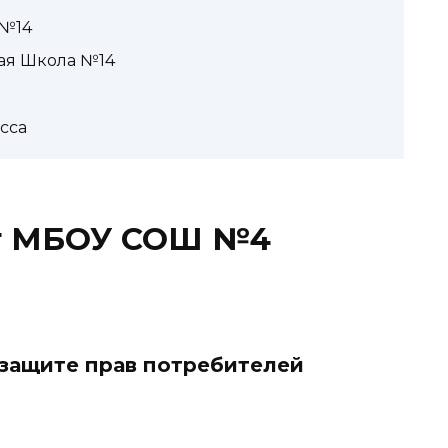
 №14
ая Школа №14
сса
т МБОУ СОШ №4
 защите прав потребителей