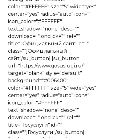
color="#FFFFFF" size="5" wide="yes"
center="yes" radius="auto" icon=""
icon_color="#FFFFFF"
text_shadow="none" desc=""
download="" onclick="" rel=""
title="Официальный сайт" id=""
class=""]Официальный
сайт[/su_button] [su_button
url="https://www.gosuslugi.ru/"
target="blank" style="default"
background="#006400"
color="#FFFFFF" size="5" wide="yes"
center="yes" radius="auto" icon=""
icon_color="#FFFFFF"
text_shadow="none" desc=""
download="" onclick="" rel=""
title="Госуслуги" id=""
class=""]Госуслуги[/su_button]