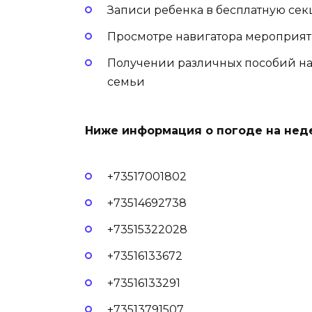
Записи ребенка в бесплатную сек
Просмотре навигатора мероприят
Получении различных пособий на
семьи
Ниже информация о погоде на нед
+73517001802
+73514692738
+73515322028
+73516133672
+73516133291
+73513791507