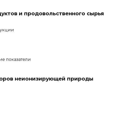
уктов и продовольственного сырья
дукции
ие показатели
торов неионизирующей природы