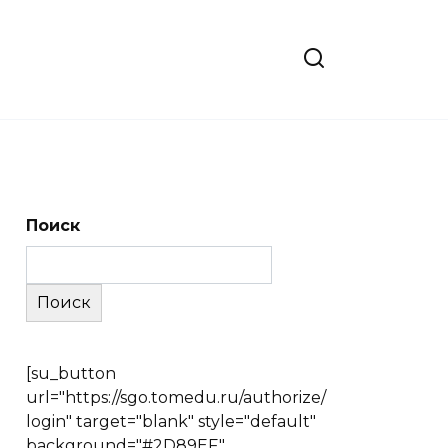
Поиск
Поиск
[su_button
url="https://sgo.tomedu.ru/authorize/
login" target="blank" style="default"
background="#2D89EF"