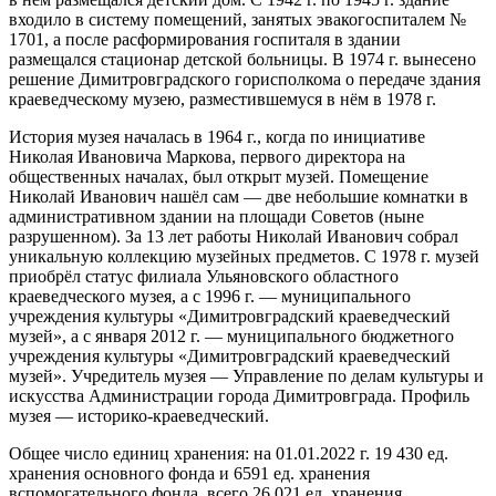
входило в систему помещений, занятых эвакогоспиталем №
1701, а после расформирования госпиталя в здании
размещался стационар детской больницы. В 1974 г. вынесено
решение Димитровградского горисполкома о передаче здания
краеведческому музею, разместившемуся в нём в 1978 г.
История музея началась в 1964 г., когда по инициативе
Николая Ивановича Маркова, первого директора на
общественных началах, был открыт музей. Помещение
Николай Иванович нашёл сам — две небольшие комнатки в
административном здании на площади Советов (ныне
разрушенном). За 13 лет работы Николай Иванович собрал
уникальную коллекцию музейных предметов. С 1978 г. музей
приобрёл статус филиала Ульяновского областного
краеведческого музея, а с 1996 г. — муниципального
учреждения культуры «Димитровградский краеведческий
музей», а с января 2012 г. — муниципального бюджетного
учреждения культуры «Димитровградский краеведческий
музей». Учредитель музея — Управление по делам культуры и
искусства Администрации города Димитровграда. Профиль
музея — историко-краеведческий.
Общее число единиц хранения: на 01.01.2022 г. 19 430 ед.
хранения основного фонда и 6591 ед. хранения
вспомогательного фонда, всего 26 021 ед. хранения.