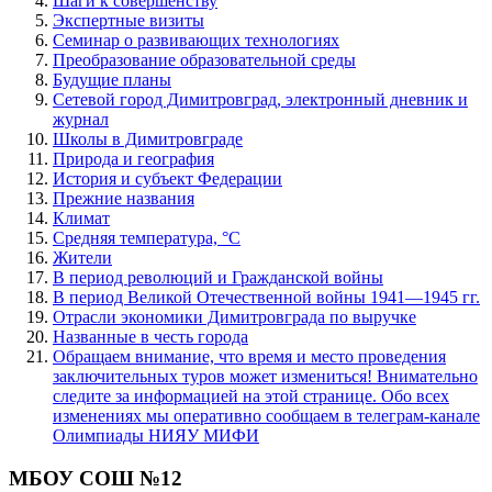
Шаги к совершенству
Экспертные визиты
Семинар о развивающих технологиях
Преобразование образовательной среды
Будущие планы
Сетевой город Димитровград, электронный дневник и
журнал
Школы в Димитровграде
Природа и география
История и субъект Федерации
Прежние названия
Климат
Средняя температура, °C
Жители
В период революций и Гражданской войны
В период Великой Отечественной войны 1941—1945 гг.
Отрасли экономики Димитровграда по выручке
Названные в честь города
Обращаем внимание, что время и место проведения
заключительных туров может измениться! Внимательно
следите за информацией на этой странице. Обо всех
изменениях мы оперативно сообщаем в телеграм-канале
Олимпиады НИЯУ МИФИ
МБОУ СОШ №12