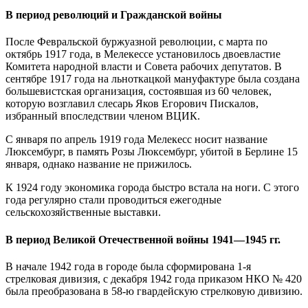
В период революций и Гражданской войны
После Февральской буржуазной революции, с марта по
октябрь 1917 года, в Мелекессе установилось двоевластие
Комитета народной власти и Совета рабочих депутатов. В
сентябре 1917 года на льноткацкой мануфактуре была создана
большевистская организация, состоявшая из 60 человек,
которую возглавил слесарь Яков Егорович Пискалов,
избранный впоследствии членом ВЦИК.
С января по апрель 1919 года Мелекесс носит название
Люксембург, в память Розы Люксембург, убитой в Берлине 15
января, однако название не прижилось.
К 1924 году экономика города быстро встала на ноги. С этого
года регулярно стали проводиться ежегодные
сельскохозяйственные выставки.
В период Великой Отечественной войны 1941—1945 гг.
В начале 1942 года в городе была сформирована 1-я
стрелковая дивизия, с декабря 1942 года приказом НКО № 420
была преобразована в 58-ю гвардейскую стрелковую дивизию.