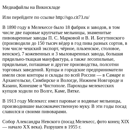
Медиафайлы на Викискладе
Или перейдите по ссылке
http://sgo.cit73.ru/
В 1890 году в Мелекессе было 18 фабрик и заводов, в том
числе две паровые крупчатые мельницы, знаменитые
пивоваренные заводы П. С. Марковой и В. И. Богутинского
(производили до 150 тысяч вёдер в год пива разных сортов, в
том числе чешский экспорт, чёрное, пльзенское, столовое,
венское), 7 кожевенных и 3 мыловаренных завода, большая
прядильно-ткацкая мануфактура, а также лесопильные,
прядильные, поташные и другие производства, полсотни
торговых заведений. Купцы и городские предприниматели
имели свои конторы и склады по всей России — в Самаре и
Архангельске, Симбирске и Вологде, Нижнем Новгороде и
Казани, Кинешме и Чистополе. Пароходы мелекесских
купцов ходили по Волге, Каме, Вятке.
В 1913 году Мелекесс имел паровые и водяные мельницы,
производившие высококачественную муку. В эти годы посад
славился и своими пивоварами.
Собор Александра Невского (посад Мелекесс, фото конец XIX
— начало XX века). Разрушен в 1955 г.