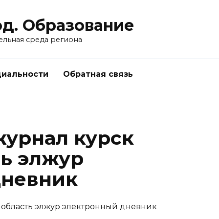
од. Образование
ельная среда региона
циальности
Обратная связь
урнал курск
ть элжур
дневник