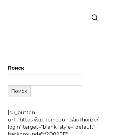
Поиск
Поиск
[su_button
url="https://sgo.tomedu.ru/authorize/
login" target="blank" style="default"
background="#2D89EF"