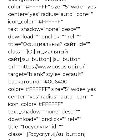
color="#FFFFFF" size="5" wide="yes"
center="yes" radius="auto" icon=""
icon_color="#FFFFFF"
text_shadow="none" desc=""
download="" onclick="" rel=""
title="Официальный сайт" id=""
class=""]Официальный
сайт[/su_button] [su_button
url="https://www.gosuslugi.ru/"
target="blank" style="default"
background="#006400"
color="#FFFFFF" size="5" wide="yes"
center="yes" radius="auto" icon=""
icon_color="#FFFFFF"
text_shadow="none" desc=""
download="" onclick="" rel=""
title="Госуслуги" id=""
class=""]Госуслуги[/su_button]