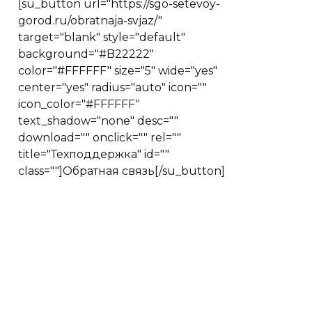
[su_button url="https://sgo-setevoy-
gorod.ru/obratnaja-svjaz/"
target="blank" style="default"
background="#B22222"
color="#FFFFFF" size="5" wide="yes"
center="yes" radius="auto" icon=""
icon_color="#FFFFFF"
text_shadow="none" desc=""
download="" onclick="" rel=""
title="Техподдержка" id=""
class=""]Обратная связь[/su_button]