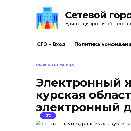
Перейти
к
Сетевой гор
содержанию
Единая цифровая образоват
СГО – Вход
Политика конфиден
ГЛАВНАЯ СТРАНИЦА
Электронный ж
курская облас
электронный 
СГО