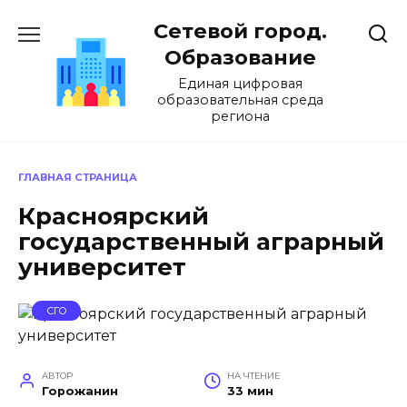
Перейти
Сетевой город.
к
содержанию
Образование
Единая цифровая
образовательная среда
региона
ГЛАВНАЯ СТРАНИЦА
Красноярский
государственный аграрный
университет
СГО
АВТОР
НА ЧТЕНИЕ
Горожанин
33 мин