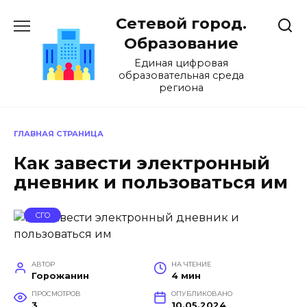
Перейти
Сетевой город.
к
содержанию
Образование
Единая цифровая
образовательная среда
региона
ГЛАВНАЯ СТРАНИЦА
Как завести электронный
дневник и пользоваться им
СГО
АВТОР
НА ЧТЕНИЕ
Горожанин
4 мин
ПРОСМОТРОВ
ОПУБЛИКОВАНО
3
10.05.2024