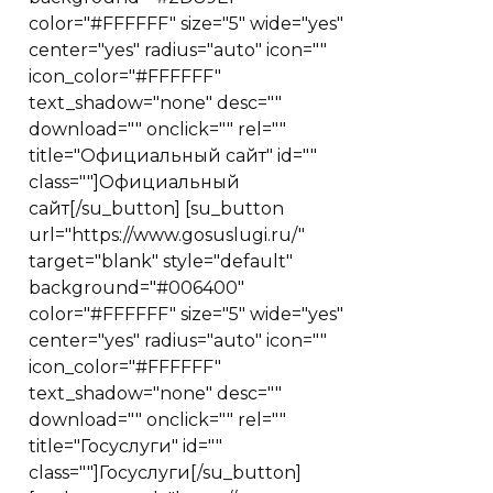
color="#FFFFFF" size="5" wide="yes"
center="yes" radius="auto" icon=""
icon_color="#FFFFFF"
text_shadow="none" desc=""
download="" onclick="" rel=""
title="Официальный сайт" id=""
class=""]Официальный
сайт[/su_button] [su_button
url="https://www.gosuslugi.ru/"
target="blank" style="default"
background="#006400"
color="#FFFFFF" size="5" wide="yes"
center="yes" radius="auto" icon=""
icon_color="#FFFFFF"
text_shadow="none" desc=""
download="" onclick="" rel=""
title="Госуслуги" id=""
class=""]Госуслуги[/su_button]