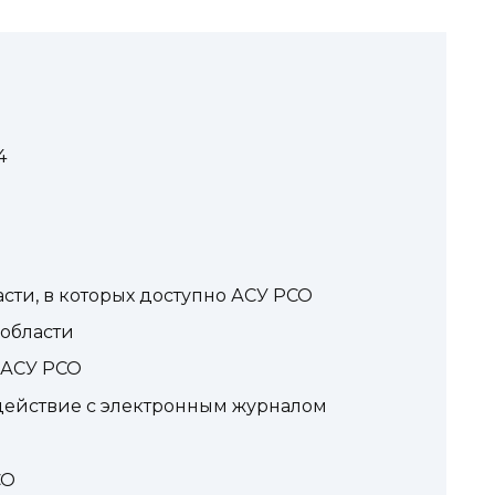
4
сти, в которых доступно АСУ РСО
 области
 АСУ РСО
действие с электронным журналом
СО