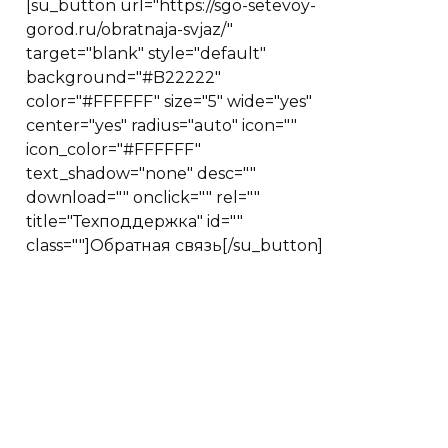
[su_button url="https://sgo-setevoy-
gorod.ru/obratnaja-svjaz/"
target="blank" style="default"
background="#B22222"
color="#FFFFFF" size="5" wide="yes"
center="yes" radius="auto" icon=""
icon_color="#FFFFFF"
text_shadow="none" desc=""
download="" onclick="" rel=""
title="Техподдержка" id=""
class=""]Обратная связь[/su_button]