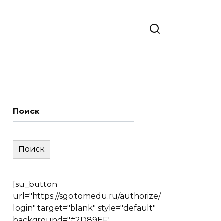
Поиск
Поиск
[su_button
url="https://sgo.tomedu.ru/authorize/
login" target="blank" style="default"
background="#2D89EF"