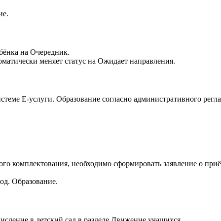
ие.
ебёнка на Очередник.
оматически меняет статус на Ожидает направления.
стеме Е-услуги. Образование согласно административного регла
ого комплектования, необходимо сформировать заявление о приё
од. Образование.
числение в детский сад в разделе Движение учащихся.