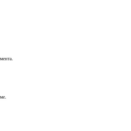
мента.
ме.