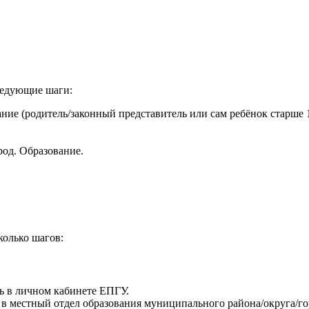
ледующие шаги:
ание (родитель/законный представитель или сам ребёнок старше 1
род. Образование.
колько шагов:
ь в личном кабинете ЕПГУ.
в местный отдел образования муниципального района/округа/го