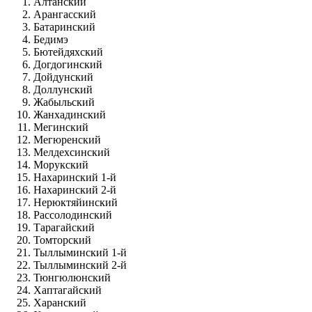
Алтанский
Арангасский
Батаринский
Бедимэ
Бютейдяхский
Догдогинский
Дойдунский
Доллунский
Жабыльский
Жанхадинский
Мегинский
Мегюренский
Мелдехсинский
Морукский
Нахаринский 1-й
Нахаринский 2-й
Нерюктяйинский
Рассолодинский
Тарагайский
Томторский
Тыллыминский 1-й
Тыллыминский 2-й
Тюнгюлюнский
Хаптагайский
Харанский