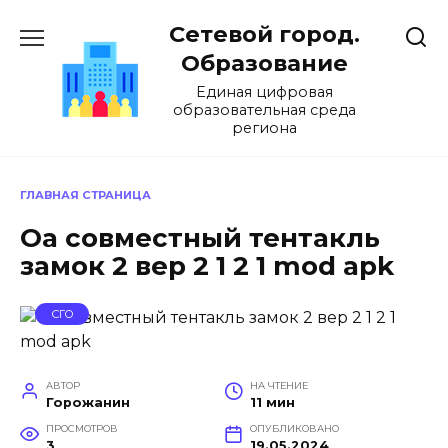
Перейти
Сетевой город.
к
содержанию
Образование
Единая цифровая
образовательная среда
региона
ГЛАВНАЯ СТРАНИЦА
Оа совместный тентакль
замок 2 вер 2 1 2 1 mod apk
СГО
АВТОР
НА ЧТЕНИЕ
Горожанин
11 мин
ПРОСМОТРОВ
ОПУБЛИКОВАНО
3
19.05.2024