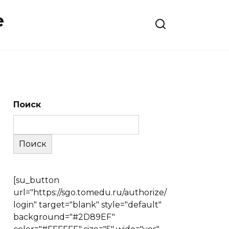
е
Поиск
Поиск
[su_button
url="https://sgo.tomedu.ru/authorize/
login" target="blank" style="default"
background="#2D89EF"