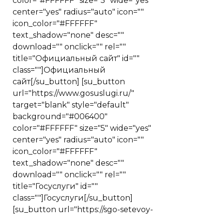
color="#FFFFFF" size="5" wide="yes"
center="yes" radius="auto" icon=""
icon_color="#FFFFFF"
text_shadow="none" desc=""
download="" onclick="" rel=""
title="Официальный сайт" id=""
class=""]Официальный
сайт[/su_button] [su_button
url="https://www.gosuslugi.ru/"
target="blank" style="default"
background="#006400"
color="#FFFFFF" size="5" wide="yes"
center="yes" radius="auto" icon=""
icon_color="#FFFFFF"
text_shadow="none" desc=""
download="" onclick="" rel=""
title="Госуслуги" id=""
class=""]Госуслуги[/su_button]
[su_button url="https://sgo-setevoy-