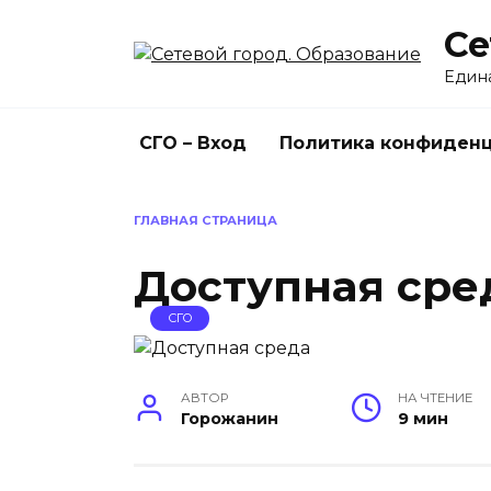
Перейти
Се
к
содержанию
Един
СГО – Вход
Политика конфиден
ГЛАВНАЯ СТРАНИЦА
Доступная сре
СГО
АВТОР
НА ЧТЕНИЕ
Горожанин
9 мин