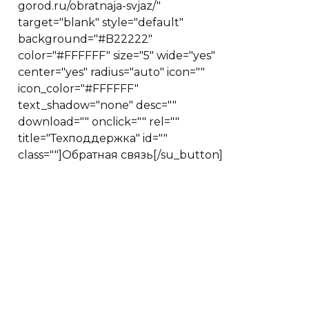
gorod.ru/obratnaja-svjaz/"
target="blank" style="default"
background="#B22222"
color="#FFFFFF" size="5" wide="yes"
center="yes" radius="auto" icon=""
icon_color="#FFFFFF"
text_shadow="none" desc=""
download="" onclick="" rel=""
title="Техподдержка" id=""
class=""]Обратная связь[/su_button]