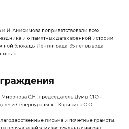
и И. Анисимова поприветствовали всех
раздника и о памятных датах военной истории
полной блокады Ленинграда, 35 лет вывода
нистан.
аграждения
 Миронова С.Н., председатель Думы СГО –
дель и Североуральск – Корякина О.О.
благодарственные письма и почетные грамоты.
ди получателей этих заслуженных наград