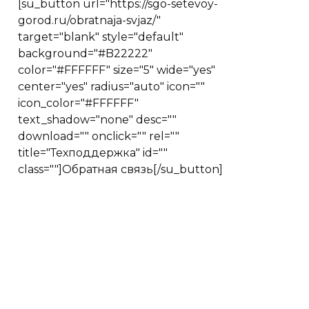
[su_button url="https://sgo-setevoy-
gorod.ru/obratnaja-svjaz/"
target="blank" style="default"
background="#B22222"
color="#FFFFFF" size="5" wide="yes"
center="yes" radius="auto" icon=""
icon_color="#FFFFFF"
text_shadow="none" desc=""
download="" onclick="" rel=""
title="Техподдержка" id=""
class=""]Обратная связь[/su_button]