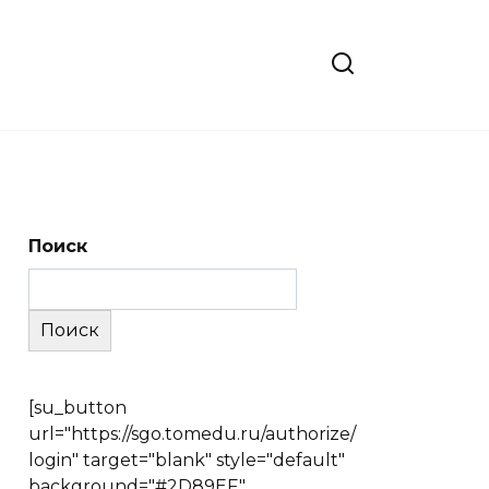
Поиск
Поиск
[su_button
url="https://sgo.tomedu.ru/authorize/
login" target="blank" style="default"
background="#2D89EF"