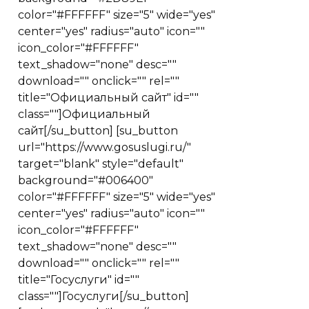
color="#FFFFFF" size="5" wide="yes"
center="yes" radius="auto" icon=""
icon_color="#FFFFFF"
text_shadow="none" desc=""
download="" onclick="" rel=""
title="Официальный сайт" id=""
class=""]Официальный
сайт[/su_button] [su_button
url="https://www.gosuslugi.ru/"
target="blank" style="default"
background="#006400"
color="#FFFFFF" size="5" wide="yes"
center="yes" radius="auto" icon=""
icon_color="#FFFFFF"
text_shadow="none" desc=""
download="" onclick="" rel=""
title="Госуслуги" id=""
class=""]Госуслуги[/su_button]