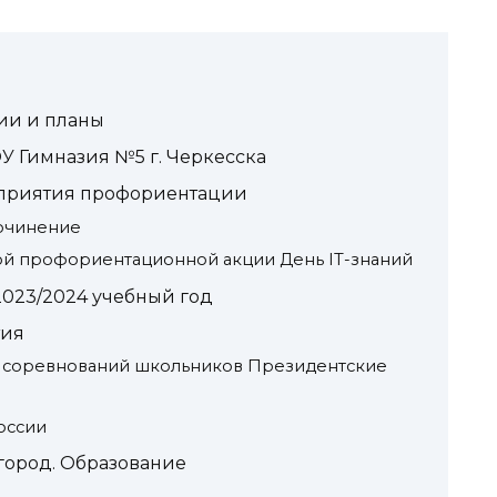
ии и планы
У Гимназия №5 г. Черкесска
приятия профориентации
очинение
ой профориентационной акции День IT-знаний
2023/2024 учебный год
тия
 соревнований школьников Президентские
оссии
город. Образование