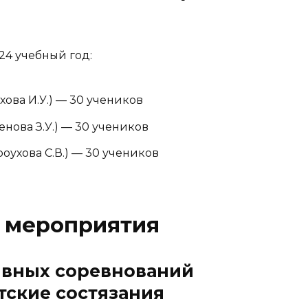
24 учебный год:
хова И.У.) — 30 учеников
енова З.У.) — 30 учеников
оухова С.В.) — 30 учеников
 мероприятия
ивных соревнований
ские состязания