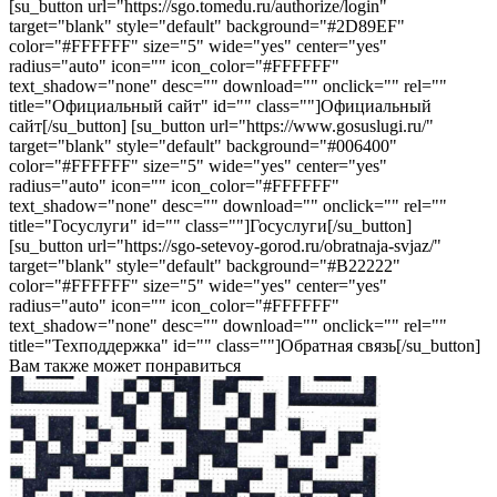
[su_button url="https://sgo.tomedu.ru/authorize/login"
target="blank" style="default" background="#2D89EF"
color="#FFFFFF" size="5" wide="yes" center="yes"
radius="auto" icon="" icon_color="#FFFFFF"
text_shadow="none" desc="" download="" onclick="" rel=""
title="Официальный сайт" id="" class=""]Официальный
сайт[/su_button] [su_button url="https://www.gosuslugi.ru/"
target="blank" style="default" background="#006400"
color="#FFFFFF" size="5" wide="yes" center="yes"
radius="auto" icon="" icon_color="#FFFFFF"
text_shadow="none" desc="" download="" onclick="" rel=""
title="Госуслуги" id="" class=""]Госуслуги[/su_button]
[su_button url="https://sgo-setevoy-gorod.ru/obratnaja-svjaz/"
target="blank" style="default" background="#B22222"
color="#FFFFFF" size="5" wide="yes" center="yes"
radius="auto" icon="" icon_color="#FFFFFF"
text_shadow="none" desc="" download="" onclick="" rel=""
title="Техподдержка" id="" class=""]Обратная связь[/su_button]
Вам также может понравиться