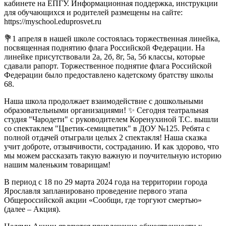
кабинете на ЕПГУ. Информационная поддержка, инструкции
для обучающихся и родителей размещены на сайте:
https://myschool.eduprosvet.ru
💐1 апреля в нашей школе состоялась торжественная линейка,
посвященная поднятию флага Российской Федерации. На
линейке присутствовали 2а, 2б, 8г, 5а, 5б классы, которые
сдавали рапорт. Торжественное поднятие флага Российской
Федерации было предоставлено кадетскому братству школы
68.
Наша школа продолжает взаимодействие с дошкольными
образовательными организациями! ✨️ Сегодня театральная
студия "Чародети" с руководителем Коренухиной Т.С. вышли
со спектаклем "Цветик-семицветик" в ДОУ №125. Ребята с
полной отдачей отыграли целых 2 спектакля! Наша сказка
учит доброте, отзывчивости, состраданию. И как здорово, что
мы можем рассказать такую важную и поучительную историю
нашим маленьким товарищам!
В период с 18 по 29 марта 2024 года на территории города
Ярославля запланировано проведение первого этапа
Общероссийской акции «Сообщи, где торгуют смертью»
(далее – Акция).