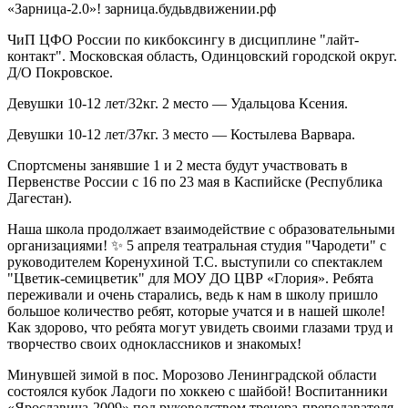
«Зарница-2.0»! зарница.будьвдвижении.рф
ЧиП ЦФО России по кикбоксингу в дисциплине "лайт-
контакт". Московская область, Одинцовский городской округ.
Д/О Покровское.
Девушки 10-12 лет/32кг. 2 место — Удальцова Ксения.
Девушки 10-12 лет/37кг. 3 место — Костылева Варвара.
Спортсмены занявшие 1 и 2 места будут участвовать в
Первенстве России с 16 по 23 мая в Каспийске (Республика
Дагестан).
Наша школа продолжает взаимодействие с образовательными
организациями! ✨️ 5 апреля театральная студия "Чародети" с
руководителем Коренухиной Т.С. выступили со спектаклем
"Цветик-семицветик" для МОУ ДО ЦВР «Глория». Ребята
переживали и очень старались, ведь к нам в школу пришло
большое количество ребят, которые учатся и в нашей школе!
Как здорово, что ребята могут увидеть своими глазами труд и
творчество своих одноклассников и знакомых!
Минувшей зимой в пос. Морозово Ленинградской области
состоялся кубок Ладоги по хоккею с шайбой! Воспитанники
«Ярославича-2009» под руководством тренера-преподавателя