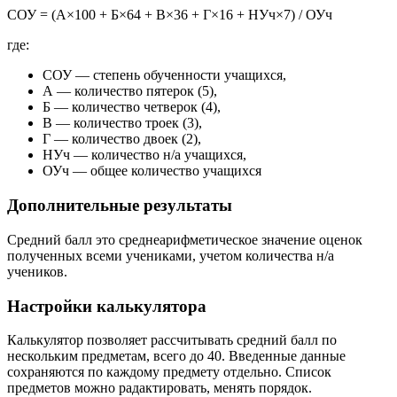
СОУ = (А×100 + Б×64 + В×36 + Г×16 + НУч×7) / ОУч
где:
СОУ — степень обученности учащихся,
А — количество пятерок (5),
Б — количество четверок (4),
В — количество троек (3),
Г — количество двоек (2),
НУч — количество н/а учащихся,
ОУч — общее количество учащихся
Дополнительные результаты
Средний балл это среднеарифметическое значение оценок
полученных всеми учениками, учетом количества н/а
учеников.
Настройки калькулятора
Калькулятор позволяет рассчитывать средний балл по
нескольким предметам, всего до 40. Введенные данные
сохраняются по каждому предмету отдельно. Список
предметов можно радактировать, менять порядок.