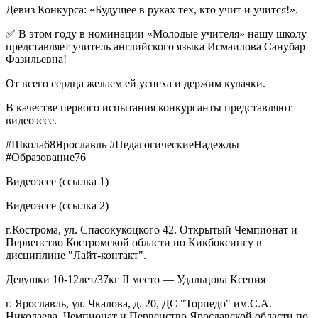
Девиз Конкурса: «Будущее в руках тех, кто учит и учится!».
✅️ В этом году в номинации «Молодые учителя» нашу школу
представляет учитель английского языка Исмаилова Санубар
Фазильевна!
От всего сердца желаем ей успеха и держим кулачки.
В качестве первого испытания конкурсанты представляют
видеоэссе.
#Школа68Ярославль #ПедагогическиеНадежды
#Образование76
Видеоэссе (ссылка 1)
Видеоэссе (ссылка 2)
г.Кострома, ул. Спасокукоцкого 42. Открытый Чемпионат и
Первенство Костромской области по Кикбоксингу в
дисциплине "Лайт-контакт".
Девушки 10-12лет/37кг II место — Удальцова Ксения
г. Ярославль, ул. Чкалова, д. 20, ДС "Торпедо" им.С.А.
Николаева. Чемпионат и Первенство Ярославской области по