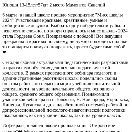
Юноши 13-15лет/57кг: 2 место Мамонтов Савелий
6 марта, в нашей школе прошло мероприятие "Мисс школы
2024" Участвовали красивые, креативные, умные и
амбициозные девушки. Выбрать одну победительницу было
невероятно сложно, но жюри справилось и мисс школы- 2024
стала Гордеева Соня. Поздравляем с победой! Все девушки
прекрасны и красивы по своему, не нужно подходить под чьи-
то стандарты и кому-то подражать, просто будьте сами собой
❤
Сегодня своими актуальными педагогическими разработками
и практиками обучения делился наш педагогический
коллектив. В рамках проведенного вебинара педагоги и
административные работники школы поделились своим
опытом работы по педагогизации учебно-воспитательной
деятельности на уровне начального общего, основного
общего, среднего общего образования. Познакомили
участников вебинара из г. Тольятти, Н. Новгорода, Норильска,
Липецка, Луганска и др. с наработанной системой работой по
допрофессиональной психолого-педагогической подготовки
школьников, как на уровне школы, так и на уровне класса.
26 февраля, в нашей школе прошла акция "Открой свое
сердце"❤️ Музыкальные перемены поднимали настроение.