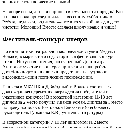
знания и свои творческие навыки!
На дворе весна, а значит пришло время навести порядок! Вот
и наша школа присоединилась к весенним субботникам!
Ребята, педагоги, родители — все вносят свой вклад в дело
чистоты. Молодцы! Вместе сделаем школу краше и чище!
Фестиваль-конкурс чтецов
По инициативе театральной молодежной студии Медея, г.
Волжск, в марте этого года стартовал фестиваль-конкурс
чтецов Искусство чтения, посвященный Дню театра.
Активное участие в конкурсе приняли и наши ребята,
достойно подготовившись и представив на суд жюри
видеодекламации поэтических произведений.
7 апреля в МБУ ЦК и Д Звёздный г. Волжск состоялась
долгожданная церемония награждения победителей и
участников конкурса! В возрастной категории 11-13 лет
диплом за 2 место получил Иванов Роман, диплом за 1 место
по праву досталось Томиловой Елизавете (оба 6бкласс,
руководитель Гурьянова Е.В., учитель литературы).
В возрастной категории 7-10 лет дипломом за 2 место
наградили Колоколова Егора. А диплом победителя и Кубок