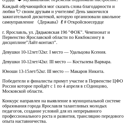
Каждый обучающийся мог сказать слова благодарности и
любви 💘 своим друзьям и учителям! День закончился
зажигательной дискотекой, которую организовали школьное
самоуправление 《Держава》💃 # Откройсвоесердце
г. Ярославль, ул. Дядьковская 19б "ФОК". Чемпионат и
Первенство Ярославской области по Кикбоксингу в
дисциплине"Лайт-контакт".
Девушки 10-12лет/32кг. I место — Удальцова Ксения.
Девушки 10-12лет/42кг. III место — Костылева Варвара.
Юноши 13-15лет/52кг. III место — Макаров Никита.
Победители и финалисты примут участие в Первенстве ЦФО
России которое пройдёт с 1 по 4 апреля в г.Одинцово,
Московской области.
Конкурс направлен на выявление в муниципальной системе
образования города Ярославля талантливых молодых
педагогов, создание условий для их непрерывного
профессионального роста и развития, трансляцию передового
опыта наставничества.