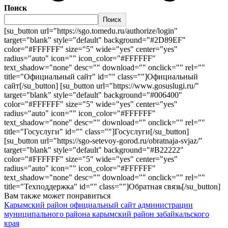
Поиск
Поиск
[su_button url="https://sgo.tomedu.ru/authorize/login"
target="blank" style="default" background="#2D89EF"
color="#FFFFFF" size="5" wide="yes" center="yes"
radius="auto" icon="" icon_color="#FFFFFF"
text_shadow="none" desc="" download="" onclick="" rel=""
title="Официальный сайт" id="" class=""]Официальный
сайт[/su_button] [su_button url="https://www.gosuslugi.ru/"
target="blank" style="default" background="#006400"
color="#FFFFFF" size="5" wide="yes" center="yes"
radius="auto" icon="" icon_color="#FFFFFF"
text_shadow="none" desc="" download="" onclick="" rel=""
title="Госуслуги" id="" class=""]Госуслуги[/su_button]
[su_button url="https://sgo-setevoy-gorod.ru/obratnaja-svjaz/"
target="blank" style="default" background="#B22222"
color="#FFFFFF" size="5" wide="yes" center="yes"
radius="auto" icon="" icon_color="#FFFFFF"
text_shadow="none" desc="" download="" onclick="" rel=""
title="Техподдержка" id="" class=""]Обратная связь[/su_button]
Вам также может понравиться
Карымский район официальный сайт администрации
муниципального района карымский район забайкальского
края