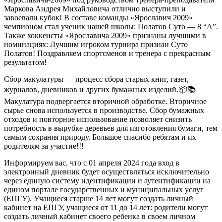
Маркова Андрея Михайловича отлично выступили и
завоевали кубок! В составе команды «Ярославич 2009»
чемпионом стал ученик нашей школы: Полатов Суто — 8 “А”.
Также хоккеисты «Ярославича 2009» признаны лучшими в
номинациях: Лучшим игроком турнира признан Суто
Полатов! Поздравляем спортсменов и тренера с прекрасным
результатом!
Сбор макулатуры — процесс сбора старых книг, газет,
журналов, дневников и других бумажных изделий.📦📚
Макулатура подвергается вторичной обработке. Вторичное
сырье снова используется в производстве. Сбор бумажных
отходов и повторное использование позволяет снизить
потребность в вырубке деревьев для изготовления бумаги, тем
самым сохраняя природу. Большое спасибо ребятам и их
родителям за участие!!!
Информируем вас, что с 01 апреля 2024 года вход в
электронный дневник будет осуществляться исключительно
через единую систему идентификации и аутентификации на
едином портале государственных и муниципальных услуг
(ЕПГУ). Учащиеся старше 14 лет могут создать личный
кабинет на ЕПГУ, учащиеся от 11 до 14 лет: родители могут
создать личный кабинет своего ребенка в своем личном