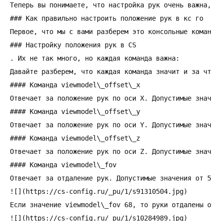
Теперь вы понимаете, что настройка рук очень важна, по
### Как правильно настроить положение рук в кс го

Первое, что мы с вами разберем это консольные команды,
### Настройку положения рук в CS

. Их не так много, но каждая команда важна:

Давайте разберем, что каждая команда значит и за что о
#### Команда viewmodel\_offset\_x

Отвечает за положение рук по оси X. Допустимые значени
#### Команда viewmodel\_offset\_y

Отвечает за положение рук по оси Y. Допустимые значени
#### Команда viewmodel\_offset\_z

Отвечает за положение рук по оси Z. Допустимые значени
#### Команда viewmodel\_fov

Отвечает за отдаление рук. Допустимые значения от 54 
![](https://cs-config.ru/_pu/1/s91310504.jpg)

Если значение viewmodel\_fov 68, то руки отдалены от к
![](https://cs-config.ru/_pu/1/s10284989.jpg)
