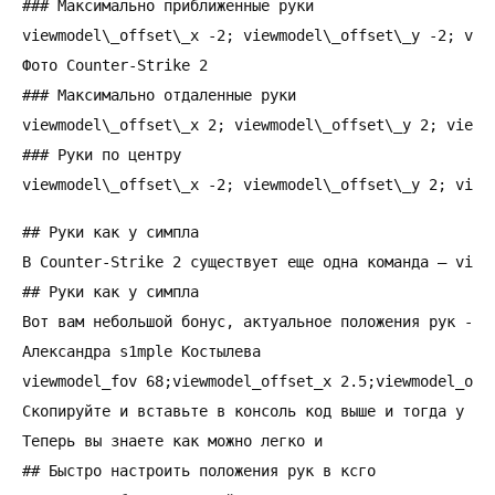
### Максимально приближенные руки

viewmodel\_offset\_x -2; viewmodel\_offset\_y -2; view
Фото Counter-Strike 2

### Максимально отдаленные руки

viewmodel\_offset\_x 2; viewmodel\_offset\_y 2; viewmo
### Руки по центру

viewmodel\_offset\_x -2; viewmodel\_offset\_y 2; view
## Руки как у симпла

В Counter-Strike 2 существует еще одна команда — view
## Руки как у симпла

Вот вам небольшой бонус, актуальное положения рук -

Александра s1mple Костылева

viewmodel_fov 68;viewmodel_offset_x 2.5;viewmodel_off
Скопируйте и вставьте в консоль код выше и тогда у вас
Теперь вы знаете как можно легко и

## Быстро настроить положения рук в ксго
