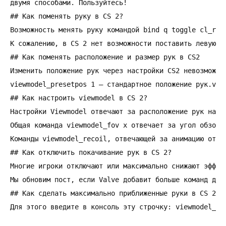
двумя способами. Пользуйтесь!

## Как поменять руку в CS 2?

Возможность менять руку командой bind q toggle cl_rig
К сожалению, в CS 2 нет возможности поставить левую р
## Как поменять расположение и размер рук в CS2

Изменить положение рук через настройки CS2 невозможно
viewmodel_presetpos 1 — стандартное положение рук.vie
## Как настроить viewmodel в CS 2?

Настройки Viewmodel отвечают за расположение рук на э
Общая команда viewmodel_fov x отвечает за угол обзора
Команды viewmodel_recoil, отвечающей за анимацию отда
## Как отключить покачивание рук в CS 2?

Многие игроки отключают или максимально снижают эффек
Мы обновим пост, если Valve добавит больше команд для 
## Как сделать максимально приближенные руки в CS 2?

Для этого введите в консоль эту строчку: viewmodel_of