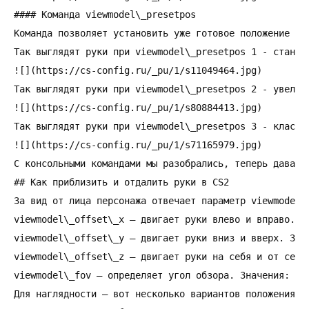
#### Команда viewmodel\_presetpos

Команда позволяет установить уже готовое положение рук
Так выглядят руки при viewmodel\_presetpos 1 - стандар
![](https://cs-config.ru/_pu/1/s11049464.jpg)

Так выглядят руки при viewmodel\_presetpos 2 - увеличе
![](https://cs-config.ru/_pu/1/s80884413.jpg)

Так выглядят руки при viewmodel\_presetpos 3 - классич
![](https://cs-config.ru/_pu/1/s71165979.jpg)

С консольными командами мы разобрались, теперь давайт
## Как приблизить и отдалить руки в CS2

За вид от лица персонажа отвечает параметр viewmodel.
viewmodel\_offset\_x — двигает руки влево и вправо. Зн
viewmodel\_offset\_y — двигает руки вниз и вверх. Знач
viewmodel\_offset\_z — двигает руки на себя и от себя.
viewmodel\_fov — определяет угол обзора. Значения: от 
Для наглядности — вот несколько вариантов положения р