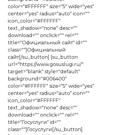
color="#FFFFFF" size="5" wide="yes"
center="yes" radius="auto" icon=""
icon_color="#FFFFFF"
text_shadow="none" desc=""
download="" onclick="" rel=""
title="Официальный сайт" id=""
class=""]Официальный
сайт[/su_button] [su_button
url="https://www.gosuslugi.ru/"
target="blank" style="default"
background="#006400"
color="#FFFFFF" size="5" wide="yes"
center="yes" radius="auto" icon=""
icon_color="#FFFFFF"
text_shadow="none" desc=""
download="" onclick="" rel=""
title="Госуслуги" id=""
class=""]Госуслуги[/su_button]