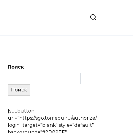
Поиск
Поиск
[su_button
url="https://sgo.tomedu.ru/authorize/
login" target="blank" style="default"
background="#2D89EF"