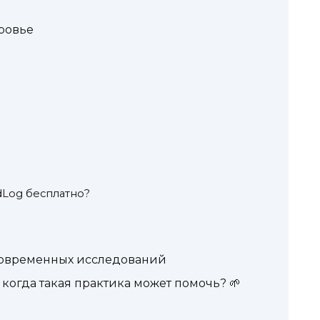
ровье
dLog бесплатно?
современных исследований
когда такая практика может помочь? 🌱