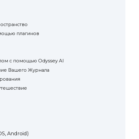
остранство
омощью плагинов
ом с помощью Odyssey AI
ие Вашего Журнала
рования
утешествие
S, Android)