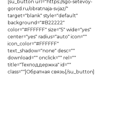
[su_button url="https://sgo-setevoy-
gorod.ru/obratnaja-svjaz/"
target="blank" style="default"
background="#B22222"
color="#FFFFFF" size="5" wide="yes"
center="yes" radius="auto" icon=""
icon_color="#FFFFFF"
text_shadow="none" desc=""
download="" onclick="" rel=""
title="Техподдержка" id=""
class=""]Обратная связь[/su_button]