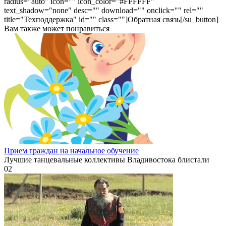
radius="auto" icon="" icon_color="#FFFFFF"
text_shadow="none" desc="" download="" onclick="" rel=""
title="Техподдержка" id="" class=""]Обратная связь[/su_button]
Вам также может понравиться
Прием граждан на начальное обучение
Лучшие танцевальные коллективы Владивостока блистали
0
2