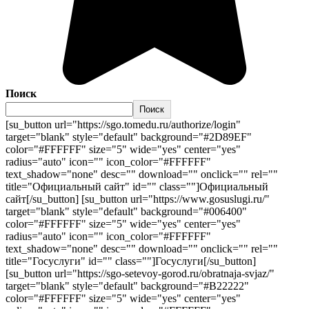
Поиск
Поиск
[su_button url="https://sgo.tomedu.ru/authorize/login"
target="blank" style="default" background="#2D89EF"
color="#FFFFFF" size="5" wide="yes" center="yes"
radius="auto" icon="" icon_color="#FFFFFF"
text_shadow="none" desc="" download="" onclick="" rel=""
title="Официальный сайт" id="" class=""]Официальный
сайт[/su_button] [su_button url="https://www.gosuslugi.ru/"
target="blank" style="default" background="#006400"
color="#FFFFFF" size="5" wide="yes" center="yes"
radius="auto" icon="" icon_color="#FFFFFF"
text_shadow="none" desc="" download="" onclick="" rel=""
title="Госуслуги" id="" class=""]Госуслуги[/su_button]
[su_button url="https://sgo-setevoy-gorod.ru/obratnaja-svjaz/"
target="blank" style="default" background="#B22222"
color="#FFFFFF" size="5" wide="yes" center="yes"