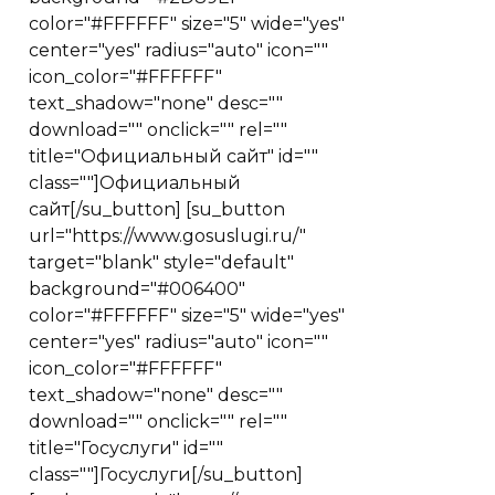
color="#FFFFFF" size="5" wide="yes"
center="yes" radius="auto" icon=""
icon_color="#FFFFFF"
text_shadow="none" desc=""
download="" onclick="" rel=""
title="Официальный сайт" id=""
class=""]Официальный
сайт[/su_button] [su_button
url="https://www.gosuslugi.ru/"
target="blank" style="default"
background="#006400"
color="#FFFFFF" size="5" wide="yes"
center="yes" radius="auto" icon=""
icon_color="#FFFFFF"
text_shadow="none" desc=""
download="" onclick="" rel=""
title="Госуслуги" id=""
class=""]Госуслуги[/su_button]