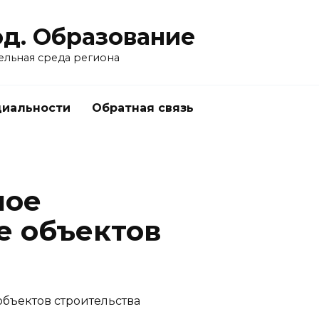
од. Образование
ельная среда региона
циальности
Обратная связь
ное
е объектов