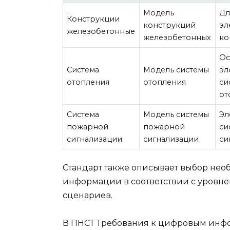
Модель
Дл
Конструкции
конструкций
эл
железобетонные
железобетонных
ко
Ос
Система
Модель системы
эл
отопления
отопления
си
от
Система
Модель системы
Эл
пожарной
пожарной
си
сигнализации
сигнализации
си
Стандарт также описывает выбор нео
информации в соответствии с уровн
сценариев.
В ПНСТ Требования к цифровым инф