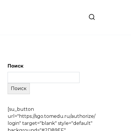
Поиск
Поиск
[su_button
url="https://sgo.tomedu.ru/authorize/
login" target="blank" style="default"
background="#2D89EF"