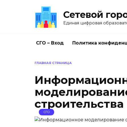
Перейти
к
Сетевой гор
содержанию
Единая цифровая образоват
СГО – Вход
Политика конфиден
ГЛАВНАЯ СТРАНИЦА
Информацион
моделировани
строительства
СГО