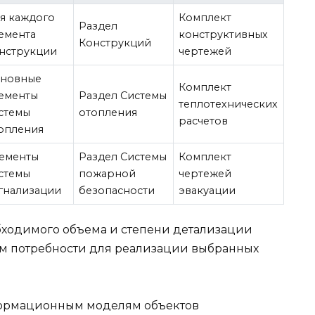
я каждого
Комплект
Раздел
емента
конструктивных
Конструкций
нструкции
чертежей
новные
Комплект
ементы
Раздел Системы
теплотехнических
стемы
отопления
расчетов
опления
ементы
Раздел Системы
Комплект
стемы
пожарной
чертежей
гнализации
безопасности
эвакуации
бходимого объема и степени детализации
ем потребности для реализации выбранных
ормационным моделям объектов