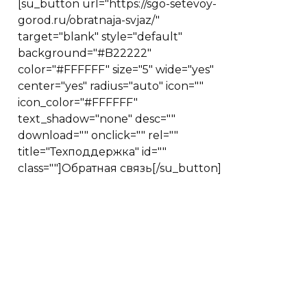
[su_button url="https://sgo-setevoy-
gorod.ru/obratnaja-svjaz/"
target="blank" style="default"
background="#B22222"
color="#FFFFFF" size="5" wide="yes"
center="yes" radius="auto" icon=""
icon_color="#FFFFFF"
text_shadow="none" desc=""
download="" onclick="" rel=""
title="Техподдержка" id=""
class=""]Обратная связь[/su_button]