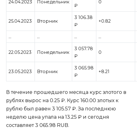
24.04.2023
Понедельник
0
₽
3 106.38
25.04.2023
Вторник
+0.82
₽
…
…
…
…
3 057.78
22.05.2023
Понедельник
0
₽
3 065.98
23.05.2023
Вторник
+8.21
₽
В течение прошедшего месяца курс злотого в
рублях вырос на 0.25 ₽. Курс 160.00 злотых к
рублю был равен 3 105.57 ₽. За последнюю
неделю цена упала на 13.25 ₽ и сегодня
составляет 3 065.98 RUB.