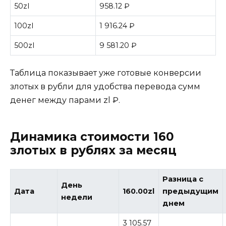
50zl
958.12 ₽
100zl
1 916.24 ₽
500zl
9 581.20 ₽
Таблица показывает уже готовые конверсии
злотых в рубли для удобства перевода сумм
денег между парами zl ₽.
Динамика стоимости 160
злотых в рублях за месяц
Разница с
День
Дата
160.00zl
предыдущим
недели
днем
3 105.57