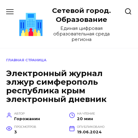
Перейти
Сетевой город.
к
содержанию
Образование
Единая цифровая
образовательная среда
региона
ГЛАВНАЯ СТРАНИЦА
Электронный журнал
элжур симферополь
республика крым
электронный дневник
АВТОР
НА ЧТЕНИЕ
Горожанин
20 мин
ПРОСМОТРОВ
ОПУБЛИКОВАНО
3
19.06.2024