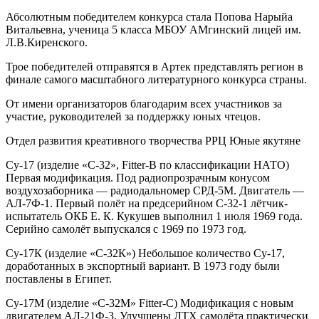
Абсолютным победителем конкурса стала Попова Нарыйа
Витальевна, ученица 5 класса МБОУ АМгинский лицей им.
Л.В.Киренского.
Трое победителей отправятся в Артек представлять регион в
финале самого масштабного литературного конкурса страны.
От имени организаторов благодарим всех участников за
участие, руководителей за поддержку юных чтецов.
Отдел развития креативного творчества РРЦ Юные якутяне
Су-17 (изделие «С-32», Fitter-B по классификации НАТО)
Первая модификация. Под радиопрозрачным конусом
воздухозаборника — радиодальномер СРД-5М. Двигатель —
АЛ-7Ф-1. Первый полёт на предсерийном С-32-1 лётчик-
испытатель ОКБ Е. К. Кукушев выполнил 1 июля 1969 года.
Серийно самолёт выпускался с 1969 по 1973 год.
Су-17К (изделие «С-32К») Небольшое количество Су-17,
доработанных в экспортный вариант. В 1973 году были
поставлены в Египет.
Су-17М (изделие «С-32М» Fitter-C) Модификация с новым
двигателем АЛ-21Ф-3. Улучшены ЛТХ самолёта практически