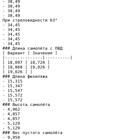
- 38,49

- 38,49

- 38,49

- 38,49

При стреловидности 63°

- 34,45

- 34,45

- 34,45

- 34,45

- 34,45

### Длина самолёта с ПВД

| Вариант | Значение |

|---------------|----------|

| 18,097 | 18,726 |

| 18,868 | 19,026 |

| 19,026 | |

### Длина фюзеляжа

- 15,315

- 15,347

- 15,547

- 15,572

- 15,572

### Высота самолёта

- 4,962

- 4,857

- 4,857

- 5,129

- 5,129

### Вес пустого самолёта

- 9,950
