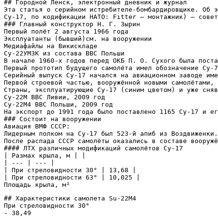
## Городной Ленск, электронный дневник и журнал

Эта статья о серийном истребителе-бомбардировщике. Об э
Су-17, по кодификации НАТО: Fitter — монтажник) — совет
### Главный конструктор Н. Г. Зырин

Первый полёт 2 августа 1966 года

Эксплуатанты (бывший)см. на вооружении

Медиафайлы на Викискладе

Су-22УМ3К из состава ВВС Польши

В начале 1960-х годов перед ОКБ П. О. Сухого была поста
Первый прототип будущего самолёта имел обозначение Су-7
Серийный выпуск Су-17 начался на авиационном заводе име
Первой строевой частью, вооружённой новыми самолётами, 
Страны, эксплуатирующие Су-17 (синим цветом) и уже сняв
Су-22М ВВС Ливии, 2009 год

Су-22М4 ВВС Польши, 2009 год

На экспорт до 1991 года было поставлено 1165 Су-17 и ег
### Состоит на вооружении

Авиация ВМФ СССР:

Лидерным полком на Су-17 был 523-й апиб из Воздвиженки.
После распада СССР самолёты оказались в составе вооружё
#### ЛТХ различных модификаций самолётов Су-17

| Размах крыла, м | |

| --- | --- |

| При стреловидности 30° | 13,68 |

| При стреловидности 63° | 10,025 |

Площадь крыла, м²
## Характеристики самолета Su-22M4

При стреловидности 30°

- 38,49
