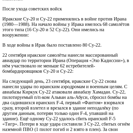
После ухода советских войск
Иракские Су-20 и Су-22 применялись в войне против Ирана
(1980—1988). На начало войны у Ирака имелось 68 самолётов
этого типа (16 Су-20 и 52 Су-22). Они имелись на
вооружении:
В ходе войны в Ирак было поставлено 80 Су-22.
22 сентября иракские самолёты нанесли массированный
авиаудар по территории Ирана (Операция «Эхо Кадиссии»), в
нём участвовало не меньше 62 истребителей-
бомбардировщиков Су-20 и Су-22:
На следующий день, 23 сентября, иракские Су-22 снова
нанесли удары по иранским аэродромам и военным целям. С
авиабазы Киркук Су-22 атаковали авиабазу Хамадан. Су-22,
пилотируемый п/п-ком Альван аль-Абуси, сбросил бомбы на
два садившихся иранских F-4, первый «Фантом» взорвался
сразу, второй взлетел и врезался в здание неподалёку (по
другим данным, потерян только один F-4, упавший на
здание). Ещё одному Су-22 удалось сбить иранский F-5
«Тигр». Потери в ходе удара составили 3 Су-22, сбитых огнём
наземной ПВО (1 пилот погиб и 2 взято в плен). За свои