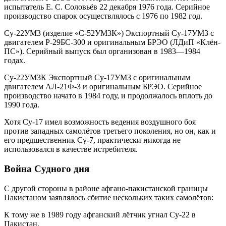
испытатель Е. С. Соловьёв 22 декабря 1976 года. Серийное
производство спарок осуществлялось с 1976 по 1982 год.
Су-22УМ3 (изделие «С-52УМ3К») Экспортный Су-17УМ3 с
двигателем Р-29БС-300 и оригинальным БРЭО (ЛДиП «Клён-
ПС»). Серийный выпуск был организован в 1983—1984
годах.
Су-22УМ3К Экспортный Су-17УМ3 с оригинальным
двигателем АЛ-21Ф-3 и оригинальным БРЭО. Серийное
производство начато в 1984 году, и продолжалось вплоть до
1990 года.
Хотя Су-17 имел возможность ведения воздушного боя
против западных самолётов третьего поколения, но он, как и
его предшественник Су-7, практически никогда не
использовался в качестве истребителя.
Война Судного дня
С другой стороны в районе афгано-пакистанской границы
Пакистаном заявлялось сбитие нескольких таких самолётов:
К тому же в 1989 году афганский лётчик угнал Су-22 в
Пакистан.