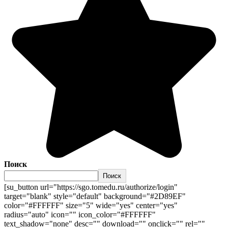
Поиск
Поиск
[su_button url="https://sgo.tomedu.ru/authorize/login"
target="blank" style="default" background="#2D89EF"
color="#FFFFFF" size="5" wide="yes" center="yes"
radius="auto" icon="" icon_color="#FFFFFF"
text_shadow="none" desc="" download="" onclick="" rel=""