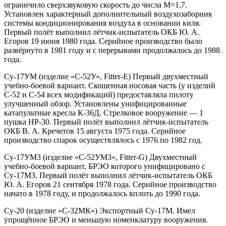
ограничило сверхзвуковую скорость до числа М=1,7.
Установлен характерный дополнительный воздухозаборник
системы кондиционирования воздуха в основании киля.
Первый полёт выполнил лётчик-испытатель ОКБ Ю. А.
Егоров 19 июня 1980 года. Серийное производство было
развёрнуто в 1981 году и с перерывами продолжалось до 1988
года.
Су-17УМ (изделие «С-52У», Fitter-E) Первый двухместный
учебно-боевой вариант. Скошенная носовая часть (у изделий
С-52 и С-54 всех модификаций) предоставляла пилоту
улучшенный обзор. Установлены унифицированные
катапультные кресла К-36Д. Стрелковое вооружение — 1
пушка НР-30. Первый полёт выполнил лётчик-испытатель
ОКБ В. А. Кречетов 15 августа 1975 года. Серийное
производство спарок осуществлялось с 1976 по 1982 год.
Су-17УМ3 (изделие «С-52УМ3», Fitter-G) Двухместный
учебно-боевой вариант, БРЭО которого унифицировано с
Су-17М3. Первый полёт выполнил лётчик-испытатель ОКБ
Ю. А. Егоров 21 сентября 1978 года. Серийное производство
начато в 1978 году, и продолжалось вплоть до 1990 года.
Су-20 (изделие «С-32МК») Экспортный Су-17М. Имел
упрощённое БРЭО и меньшую номенклатуру вооружения.