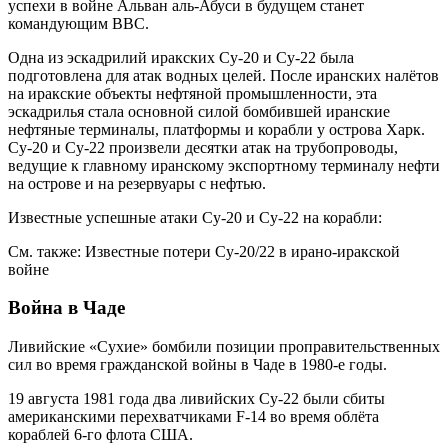
успехи в войне Альван аль-Абуси в будущем станет
командующим ВВС.
Одна из эскадрилий иракских Су-20 и Су-22 была
подготовлена для атак водных целей. После иранских налётов
на иракские объекты нефтяной промышленности, эта
эскадрилья стала основной силой бомбившей иранские
нефтяные терминалы, платформы и корабли у острова Харк.
Су-20 и Су-22 произвели десятки атак на трубопроводы,
ведущие к главному иранскому экспортному терминалу нефти
на острове и на резервуары с нефтью.
Известные успешные атаки Су-20 и Су-22 на корабли:
См. также: Известные потери Су-20/22 в ирано-иракской
войне
Война в Чаде
Ливийские «Сухие» бомбили позиции проправительственных
сил во время гражданской войны в Чаде в 1980-е годы.
19 августа 1981 года два ливийских Су-22 были сбиты
американскими перехватчиками F-14 во время облёта
кораблей 6-го флота США.