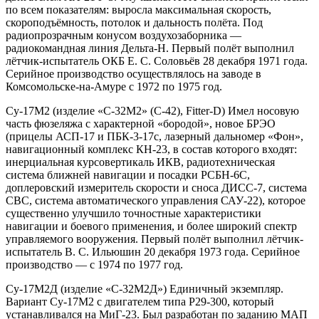
по всем показателям: выросла максимальная скорость,
скороподъёмность, потолок и дальность полёта. Под
радиопрозрачным конусом воздухозаборника —
радиокомандная линия Дельта-Н. Первый полёт выполнил
лётчик-испытатель ОКБ Е. С. Соловьёв 28 декабря 1971 года.
Серийное производство осуществлялось на заводе в
Комсомольске-на-Амуре с 1972 по 1975 год.
Су-17М2 (изделие «С-32М2» (С-42), Fitter-D) Имел носовую
часть фюзеляжа с характерной «бородой», новое БРЭО
(прицелы АСП-17 и ПБК-3-17с, лазерный дальномер «Фон»,
навигационный комплекс КН-23, в состав которого входят:
инерциальная курсовертикаль ИКВ, радиотехническая
система ближней навигации и посадки РСБН-6С,
доплеровский измеритель скорости и сноса ДИСС-7, система
СВС, система автоматического управления САУ-22), которое
существенно улучшило точностные характеристики
навигации и боевого применения, и более широкий спектр
управляемого вооружения. Первый полёт выполнил лётчик-
испытатель В. С. Ильюшин 20 декабря 1973 года. Серийное
производство — с 1974 по 1977 год.
Су-17М2Д (изделие «С-32М2Д») Единичный экземпляр.
Вариант Су-17М2 с двигателем типа Р29-300, который
устанавливался на МиГ-23. Был разработан по заданию МАП