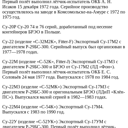
Первый полёт выполнил лётчик-испытатель ОКБ А. Н.
Исаков 15 декабря 1972 года. Серийное производство
осуществлялось на заводе в Комсомольске-на-Амуре с 1972 по
1975 год.
Су-20Р Су-20 74 и 76 серий, доработанный под несение
контейнеров БРЭО в Польше.
Су-22 (изделие «С-32М2К», Fitter-F) Экспортный Су-17М2 с
двигателем Р-29БС-300. Серийный выпуск был организован в
1977—1978 годах.
Су-22М (изделие «С-52К», Fitter-J) Экспортный Су-17М3 с
двигателем Р-29БС-300 и БРЭО от Су-17М2 (ЛД «Фон»).
Первый полёт выполнил лётчик-испытатель ОКБ Е. С.
Соловьёв 24 мая 1977 года. Выпускался с 1978 по 1984 год.
Су-22М3 (изделие «С-52МК») Экспортный Су-17М3 с
двигателем Р-29БС-300 и оригинальным БРЭО (ЛДиП «Клён-
ПС»). Выпускался малой серией в 1982—1983 годах.
Су-22М4 (изделие «С-54К») Экспортный Су-17М4.
Выпускался с 1983 по 1990 год.
Су-22У (изделие «С-52УК») Экспортный Су-17УМ с
двигателем Р-29БС-300. Первый полёт выполнил лётчик-