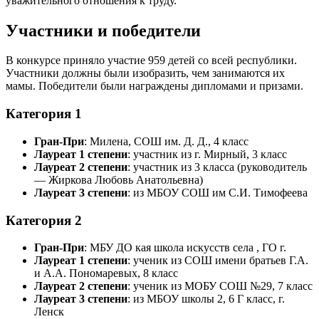
уважительного отношения к труду.
Участники и победители
В конкурсе приняло участие 959 детей со всей республики.
Участники должны были изобразить, чем занимаются их
мамы. Победители были награждены дипломами и призами.
Категория 1
Гран-При
: Милена, СОШ им. Д. Д., 4 класс
Лауреат 1 степени
: участник из г. Мирный, 3 класс
Лауреат 2 степени
: участник из 3 класса (руководитель
— Жиркова Любовь Анатольевна)
Лауреат 3 степени
: из МБОУ СОШ им С.И. Тимофеева
Категория 2
Гран-При
: МБУ ДО кая школа искусств села , ГО г.
Лауреат 1 степени
: ученик из СОШ имени братьев Г.А.
и А.А. Пономаревых, 8 класс
Лауреат 2 степени
: ученик из МОБУ СОШ №29, 7 класс
Лауреат 3 степени
: из МБОУ школы 2, 6 Г класс, г.
Ленск