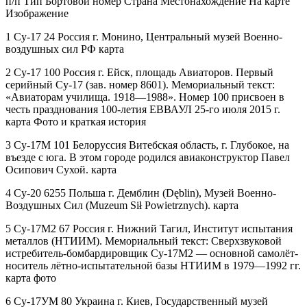
п/п Тип Бортовой номер Страна Местонахождение На карте
Изображение
1 Су-17 24 Россия г. Монино, Центральный музей Военно-
воздушных сил РФ карта
2 Су-17 100 Россия г. Ейск, площадь Авиаторов. Первый
серийный Су-17 (зав. номер 8601). Мемориальный текст:
«Авиаторам училища. 1918—1988». Номер 100 присвоен в
честь празднования 100-летия ЕВВАУЛ 25-го июля 2015 г.
карта Фото и краткая история
3 Су-17М 101 Белоруссия Витебская область, г. Глубокое, на
въезде с юга. В этом городе родился авиаконструктор Павел
Осипович Сухой. карта
4 Су-20 6255 Польша г. Демблин (Dęblin), Музей Военно-
Воздушных Сил (Muzeum Sił Powietrznych). карта
5 Су-17М2 67 Россия г. Нижний Тагил, Институт испытания
металлов (НТИИМ). Мемориальный текст: Сверхзвуковой
истребитель-бомбардировщик Су-17М2 — основной самолёт-
носитель лётно-испытательной базы НТИИМ в 1979—1992 гг.
карта фото
6 Су-17УМ 80 Украина г. Киев, Государственный музей