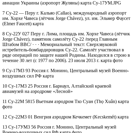
авиации Украины (аэропорт Жуляны) карта Су-17УМ.JPG
7 Су-22 — Перу г. Кальяо (Callao), международный аэропорт
им. Хорхе Чавеса (лётчик Jorge Chávez), ул. им. Эльмер Фаусет
(Elmer Faucett) карта
8 Су-22У 027 Перу г. Лима, площадь им. Хорхе Чавеса (лётчик
Jorge Chávez), памятник самолёту Су-22 /перед Главным
Штабом ВВС/ · · · Мемориальный текст: Сверхзвуковой
истребитель-бомбардировщик Су-22. Самолёт участвовал в
ряде операций по защите нашей Родины. Находился в строю в
течение 30 лет (с 1977 по 2006). 23 июля 2013 г. карта фото
9 Су-17М3 93 Россия г. Монино, Центральный музей Военно-
воздушных сил РФ карта
10 Су-17М3 25 Россия г. Барнаул, Алтайский краевой
авиамузей на аэродроме «Лесной»
11 Су-22М 5815 Вьетнам аэродром Тхо Суан (Thọ Xuân) карта
фото
12 Су-22М3 01 Венгрия аэродром Кечкемет (Kecskemét) карта
13 Су-17УМ3 56 Россия г. Монино, Центральный музей
Военно-воздушных сил РФ карта фото