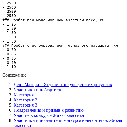
- 2500

- 2500

- 2500

- 2550

### Разбег при максимальном взлётном весе, км

- 1,25

- 1,50

- 1,50

- 1,60

- 1,50

### Пробег с использованием тормозного парашюта, км

- 0,70

- 0,85

- 0,85

- 0,90

- 1,10
Содержание
День Матери в Якутии: конкурс детских рисунков
Участники и победители
Категория 1
Категория 2
Категория 3
Поздравления и призыв к развитию
Участие в конкурсе Живая классика
Участники и победители конкурса юных чтецов Живая
классика