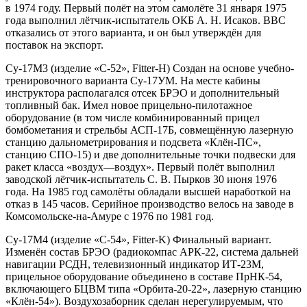
в 1974 году. Первый полёт на этом самолёте 31 января 1975
года выполнил лётчик-испытатель ОКБ А. Н. Исаков. ВВС
отказались от этого варианта, и он был утверждён для
поставок на экспорт.
Су-17М3 (изделие «С-52», Fitter-H) Создан на основе учебно-
тренировочного варианта Су-17УМ. На месте кабины
инструктора располагался отсек БРЭО и дополнительный
топливный бак. Имел новое прицельно-пилотажное
оборудование (в том числе комбинированный прицел
бомбометания и стрельбы АСП-17Б, совмещённую лазерную
станцию дальнометрирования и подсвета «Клён-ПС»,
станцию СПО-15) и две дополнительные точки подвески для
ракет класса «воздух—воздух». Первый полёт выполнил
заводской лётчик-испытатель С. В. Пырков 30 июня 1976
года. На 1985 год самолёты обладали высшей наработкой на
отказ в 145 часов. Серийное производство велось на заводе в
Комсомольске-на-Амуре с 1976 по 1981 год.
Су-17М4 (изделие «С-54», Fitter-K) Финальный вариант.
Изменён состав БРЭО (радиокомпас АРК-22, система дальней
навигации РСДН, телевизионный индикатор ИТ-23М,
прицельное оборудование объединено в составе ПрНК-54,
включающего БЦВМ типа «Орбита-20-22», лазерную станцию
«Клён-54»). Воздухозаборник сделан нерегулируемым, что