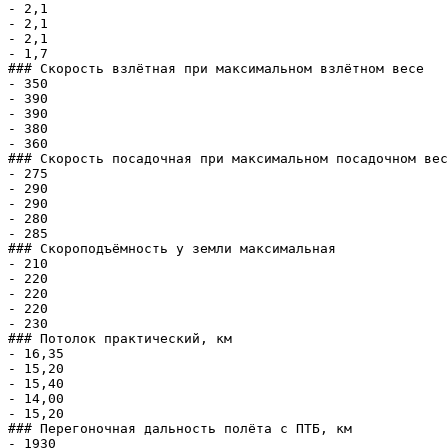
- 2,1

- 2,1

- 2,1

- 1,7

### Скорость взлётная при максимальном взлётном весе

- 350

- 390

- 390

- 380

- 360

### Скорость посадочная при максимальном посадочном вес
- 275

- 290

- 290

- 280

- 285

### Скороподъёмность у земли максимальная

- 210

- 220

- 220

- 220

- 230

### Потолок практический, км

- 16,35

- 15,20

- 15,40

- 14,00

- 15,20

### Перегоночная дальность полёта с ПТБ, км

- 1930
