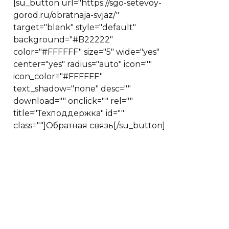
[su_button url="https://sgo-setevoy-
gorod.ru/obratnaja-svjaz/"
target="blank" style="default"
background="#B22222"
color="#FFFFFF" size="5" wide="yes"
center="yes" radius="auto" icon=""
icon_color="#FFFFFF"
text_shadow="none" desc=""
download="" onclick="" rel=""
title="Техподдержка" id=""
class=""]Обратная связь[/su_button]