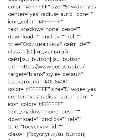
color="#FFFFFF" size="5" wide="yes"
center="yes" radius="auto" icon=""
icon_color="#FFFFFF"
text_shadow="none" desc=""
download="" onclick="" rel=""
title="Официальный сайт" id=""
class=""]Официальный
сайт[/su_button] [su_button
url="https://www.gosuslugi.ru/"
target="blank" style="default"
background="#006400"
color="#FFFFFF" size="5" wide="yes"
center="yes" radius="auto" icon=""
icon_color="#FFFFFF"
text_shadow="none" desc=""
download="" onclick="" rel=""
title="Госуслуги" id=""
class=""]Госуслуги[/su_button]