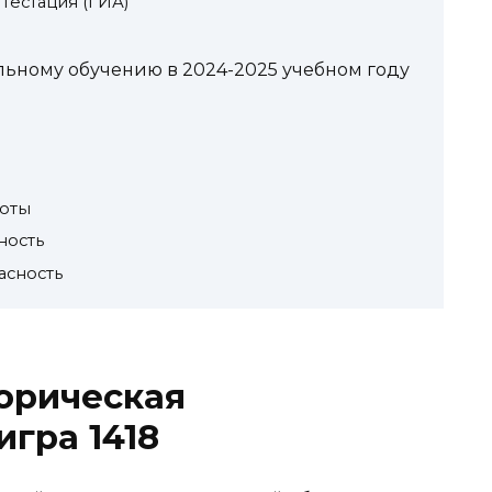
ттестация (ГИА)
льному обучению в 2024-2025 учебном году
оты
ность
асность
орическая
игра 1418