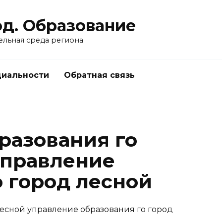
од. Образование
ельная среда региона
циальности
Обратная связь
разования го
управление
о город лесной