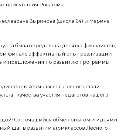
х присутствия Росатома.
еславовна Зырянова (школа 64) и Марина
нкурса была определена десятка финалистов,
ном финале эффективный опыт реализации
е и предложения по развитию программы
рдинаторы Атомклассов Лесного стали
ультат качества участия педагогов нашего
бедой! Состоявшийся обмен опытом и идеями
ный шаг в развитии атомклассов Лесного.