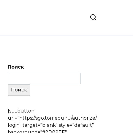
Поиск
Поиск
[su_button
url="https://sgo.tomedu.ru/authorize/
login" target="blank" style="default"
background="#2D89EF"