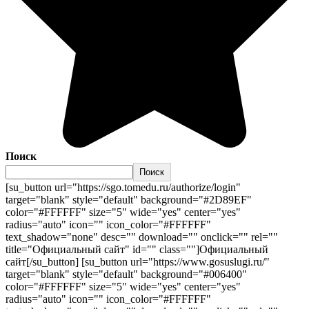
Поиск
Поиск
[su_button url="https://sgo.tomedu.ru/authorize/login"
target="blank" style="default" background="#2D89EF"
color="#FFFFFF" size="5" wide="yes" center="yes"
radius="auto" icon="" icon_color="#FFFFFF"
text_shadow="none" desc="" download="" onclick="" rel=""
title="Официальный сайт" id="" class=""]Официальный
сайт[/su_button] [su_button url="https://www.gosuslugi.ru/"
target="blank" style="default" background="#006400"
color="#FFFFFF" size="5" wide="yes" center="yes"
radius="auto" icon="" icon_color="#FFFFFF"