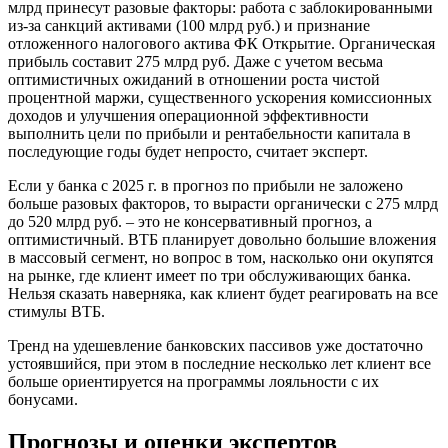
млрд принесут разовые факторы: работа с заблокированными
из-за санкций активами (100 млрд руб.) и признание
отложенного налогового актива ФК Открытие. Органическая
прибыль составит 275 млрд руб. Даже с учетом весьма
оптимистичных ожиданий в отношении роста чистой
процентной маржи, существенного ускорения комиссионных
доходов и улучшения операционной эффективности
выполнить цели по прибыли и рентабельности капитала в
последующие годы будет непросто, считает эксперт.
Если у банка с 2025 г. в прогноз по прибыли не заложено
больше разовых факторов, то вырасти органически с 275 млрд
до 520 млрд руб. – это не консервативный прогноз, а
оптимистичный. ВТБ планирует довольно большие вложения
в массовый сегмент, но вопрос в том, насколько они окупятся
на рынке, где клиент имеет по три обслуживающих банка.
Нельзя сказать наверняка, как клиент будет реагировать на все
стимулы ВТБ.
Тренд на удешевление банковских пассивов уже достаточно
устоявшийся, при этом в последние несколько лет клиент все
больше ориентируется на программы лояльности с их
бонусами.
Прогнозы и оценки экспертов