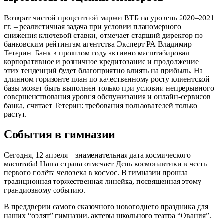
Возврат чистой процентной маржи ВТБ на уровень 2020–2021
гг. – реалистичная задача при условии планомерного
снижения ключевой ставки, отмечает старший директор по
банковским рейтингам агентства Эксперт РА Владимир
Тетерин. Банк в прошлом году активно масштабировал
корпоративное и розничное кредитование и продолжение
этих тенденций будет благоприятно влиять на прибыль. На
длинном горизонте план по качественному росту клиентской
базы может быть выполнен только при условии непрерывного
совершенствования уровня обслуживания и онлайн-сервисов
банка, считает Тетерин: требования пользователей только
растут.
События в гимназии
Сегодня, 12 апреля – знаменательная дата космического
масштаба! Наша страна отмечает День космонавтики в честь
первого полёта человека в космос. В гимназии прошла
традиционная торжественная линейка, посвященная этому
грандиозному событию.
В преддверии самого сказочного новогоднего праздника для
наших “орлят” гимназии, актеры школьного театра “Овация”,