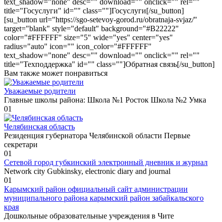
text_shadow="none" desc="" download="" onclick="" rel=""
title="Госуслуги" id="" class=""]Госуслуги[/su_button]
[su_button url="https://sgo-setevoy-gorod.ru/obratnaja-svjaz/"
target="blank" style="default" background="#B22222"
color="#FFFFFF" size="5" wide="yes" center="yes"
radius="auto" icon="" icon_color="#FFFFFF"
text_shadow="none" desc="" download="" onclick="" rel=""
title="Техподдержка" id="" class=""]Обратная связь[/su_button]
Вам также может понравиться
Уважаемые родители
Главные школы района: Школа №1 Росток Школа №2 Умка
0
1
Челябинская область
Резиденция губернатора Челябинской области Первые
секретари
0
1
Сетевой город губкинский электронный дневник и журнал
Network city Gubkinsky, electronic diary and journal
0
1
Карымский район официальный сайт администрации
муниципального района карымский район забайкальского
края
Дошкольные образовательные учреждения в Чите