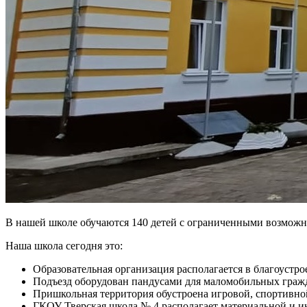
В нашей школе обучаются 140 детей с ограниченными возможнос
Наша школа сегодня это:
Образовательная организация располагается в благоус
Подъезд оборудован пандусами для маломобильных граж
Пришкольная территория обустроена игровой, спортивно
ГКОУ Тверская школа № 4 располагает материальной и и