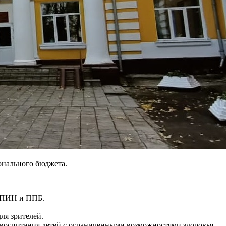
онального бюджета.
АНПИН и ППБ.
ля зрителей.
воспитания детей с ограниченными возможностями здоровья.