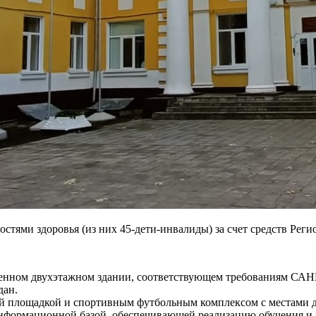
тями здоровья (из них 45-дети-инвалиды) за счет средств Реги
троенном двухэтажном здании, соответствующем требованиям С
дан.
й площадкой и спортивным футбольным комплексом с местами д
нформационной базой, обеспечивающей реализацию обучения и 