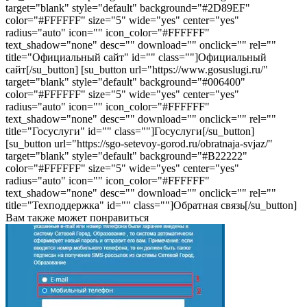
target="blank" style="default" background="#2D89EF"
color="#FFFFFF" size="5" wide="yes" center="yes"
radius="auto" icon="" icon_color="#FFFFFF"
text_shadow="none" desc="" download="" onclick="" rel=""
title="Официальный сайт" id="" class=""]Официальный
сайт[/su_button] [su_button url="https://www.gosuslugi.ru/"
target="blank" style="default" background="#006400"
color="#FFFFFF" size="5" wide="yes" center="yes"
radius="auto" icon="" icon_color="#FFFFFF"
text_shadow="none" desc="" download="" onclick="" rel=""
title="Госуслуги" id="" class=""]Госуслуги[/su_button]
[su_button url="https://sgo-setevoy-gorod.ru/obratnaja-svjaz/"
target="blank" style="default" background="#B22222"
color="#FFFFFF" size="5" wide="yes" center="yes"
radius="auto" icon="" icon_color="#FFFFFF"
text_shadow="none" desc="" download="" onclick="" rel=""
title="Техподдержка" id="" class=""]Обратная связь[/su_button]
Вам также может понравиться