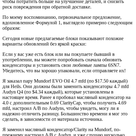
чтобы потратить больше на улучшение деталей, и снизить
риск повреждения при обратной доставке.
По моему воспоминанию, первоначальное предложение,
вдохновленное Формулой 1, выглядело примерно следующим
образом:
Сегодня новые предлагаемые блоки показывают похожие
варианты обновлений без яркой краски:
Если у вас уже есть блок или вы покупаете бывший в
употреблении, вы можете попробовать сначала обновить
конденсаторы и установить свои любимые лампы 6SN7.
Убедитесь, что вы хорошо упаковали, если отправляете их!
Я заказал пару Mundorf EVO Oil 4.7 mfd (по $17.50 каждый)
для Heils. Они должны были заменить конденсаторы 4.7 mfd
Audyn Q4 (по $4.34 каждый), которые установлены в
настоящее время. Ранее я пробовал масляный конденсатор на
4.0 с дополнительным 0.69 ClarityCap, чтобы получить 4.69
mfd, настроил A/B по Audyns, чтобы увидеть, могу ли я
надежно отличить разницу. Большинство времени я мог это
сделать, в зависимости от материала источника.
Я заменил масляный конденсатор/Clarity на Mundorf, по-
прежнему настроил A/B с Audyn, и уже слушаю несколько