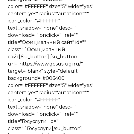
color="#FFFFFF" size="5" wide="yes"
center="yes" radius="auto" icon=""
icon_color="#FFFFFF"
text_shadow="none" desc=""
download="" onclick="" rel=""
title="Официальный сайт" id=""
class=""]Официальный
сайт[/su_button] [su_button
url="https://www.gosuslugi.ru/"
target="blank" style="default"
background="#006400"
color="#FFFFFF" size="5" wide="yes"
center="yes" radius="auto" icon=""
icon_color="#FFFFFF"
text_shadow="none" desc=""
download="" onclick="" rel=""
title="Госуслуги" id=""
class=""]Госуслуги[/su_button]