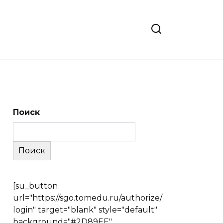
Поиск
Поиск
[su_button
url="https://sgo.tomedu.ru/authorize/
login" target="blank" style="default"
background="#2D89EF"