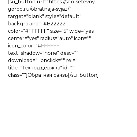
[su_button url="https://sgo-setevoy-
gorod.ru/obratnaja-svjaz/"
target="blank" style="default"
background="#B22222"
color="#FFFFFF" size="5" wide="yes"
center="yes" radius="auto" icon=""
icon_color="#FFFFFF"
text_shadow="none" desc=""
download="" onclick="" rel=""
title="Техподдержка" id=""
class=""]Обратная связь[/su_button]