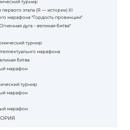
мический турнир
 первого этапа (Я — историк) XI
ого марафона "Гордость провинции"
Огненная дуга – великая битва"
номический турнир
интеллектуальнго марафона
великая битва
ный марафон
мический турнир
ный марафон
ьный марафон
ТОРИЯ