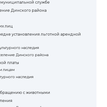
 муниципальной службе
ление Динского района
их лиц
ядке установления льготной арендной
ультурного наследия
селение Динского района
ной платы
м лицам
турного наследия
 обращению с животными
вления