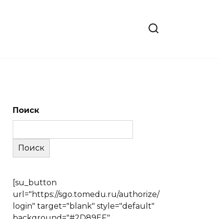
Поиск
Поиск
[su_button
url="https://sgo.tomedu.ru/authorize/
login" target="blank" style="default"
background="#2D89EF"