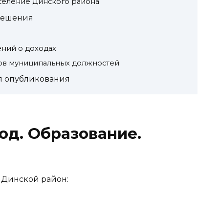
селение Динского района
решения
ний о доходах
нов муниципальных должностей
я опубликования
од. Образование.
в Динской район: