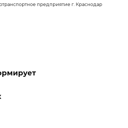
тотранспортное предприятие г. Краснодар
ормирует
х