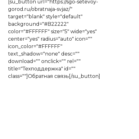
[su_button url="https://sgo-setevoy-
gorod.ru/obratnaja-svjaz/"
target="blank" style="default"
background="#B22222"
color="#FFFFFF" size="5" wide="yes"
center="yes" radius="auto" icon=""
icon_color="#FFFFFF"
text_shadow="none" desc=""
download="" onclick="" rel=""
title="Техподдержка" id=""
class=""]Обратная связь[/su_button]