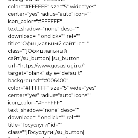
color="#FFFFFF" size="5" wide="yes"
center="yes" radius="auto" icon=""
icon_color="#FFFFFF"
text_shadow="none" desc=""
download="" onclick="" rel=""
title="Официальный сайт" id=""
class=""]Официальный
сайт[/su_button] [su_button
url="https://www.gosuslugi.ru/"
target="blank" style="default"
background="#006400"
color="#FFFFFF" size="5" wide="yes"
center="yes" radius="auto" icon=""
icon_color="#FFFFFF"
text_shadow="none" desc=""
download="" onclick="" rel=""
title="Госуслуги" id=""
class=""]Госуслуги[/su_button]