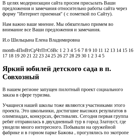
В целях модернизации сайта просим присылать Ваши
предложения и замечания относительно работы сайта через
форму "Интернет приемная" ( с пометкой по Сайту).
Нам важно ваше мнение. Мы обязательно примем во
внимание все Ваши предложения и замечания.
И.о Шильцына Елена Владимировна
month-4ПнВтСрЧтПтСбВс 1 2 3 4 5 6 7 8 9 10 11 12 13 14 15 16
17 18 19 20 21 22 23 24 25 26 27 28 29 30 1 2 3 4 5
Яркий юбилей детского сада в п.
Совхозный
В нашем регионе запущен пилотный проект социального
заказа в сфере туризма.
Учащиеся нашей школы тоже являются участниками этого
проекта. Это школьники, достигшие высоких результатов в
олимпиадах, конкурсах, фестивалях. Сегодня первая группа
ребят отправилась в двухдневный тур в город Златоуст, где
увидели много интересного. Побывали на оружейной
фабрике и в горном парке Бажова , прогулялись по экотропе