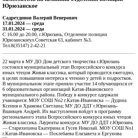
Юрюзанское
Садретдинов Валерий Венерович
17.01.2024 — среда
31.01.2024 — среда
С 16.00 до 20.00, г.Юрюзань, Отделение полиции
Юрюзанскоеул.Советская 63, кабинет №3.
Тел.8(35147) 2-42-21
22 марта в МУ ДО Дом детского творчества г.Юрюзань
состоялся муниципальный этап Всероссийского конкурса
юных чтецов Живая классика, который проводится ежегодно,
в целях повышения интереса к чтению у детей и подростков.
В муниципальном этапе приняло участие 14 обучающихся от
6 образовательных организаций Катав-Ивановского
муниципального района. Победу в конкурсе одержали
учающиеся: МОУ СОШ No2 г.Катав-Ивановска — Дудина
Ксения и Храмова Светлана; МУ ДО ДДТ г.Юрюзань-
Вшивцев Андрей. Их выступления войдут в программу
регионального этапа Всероссийского конкурса юных чтецов
Живая классика. Лауреаты конкурса: МУ ДО ДДТ г.Юрюзань
— Старихихина Екатерина и Гусев Николай. МОУ СОШ No1
г.Катав-Ивановска — Похлебаева Елизавета и Ергунова