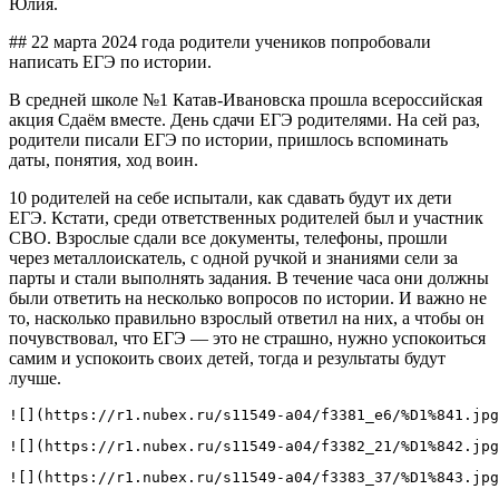
Юлия.
## 22 марта 2024 года родители учеников попробовали
написать ЕГЭ по истории.
В средней школе №1 Катав-Ивановска прошла всероссийская
акция Сдаём вместе. День сдачи ЕГЭ родителями. На сей раз,
родители писали ЕГЭ по истории, пришлось вспоминать
даты, понятия, ход воин.
10 родителей на себе испытали, как сдавать будут их дети
ЕГЭ. Кстати, среди ответственных родителей был и участник
СВО. Взрослые сдали все документы, телефоны, прошли
через металлоискатель, с одной ручкой и знаниями сели за
парты и стали выполнять задания. В течение часа они должны
были ответить на несколько вопросов по истории. И важно не
то, насколько правильно взрослый ответил на них, а чтобы он
почувствовал, что ЕГЭ — это не страшно, нужно успокоиться
самим и успокоить своих детей, тогда и результаты будут
лучше.
![](https://r1.nubex.ru/s11549-a04/f3381_e6/%D1%841.jpg
![](https://r1.nubex.ru/s11549-a04/f3382_21/%D1%842.jpg
![](https://r1.nubex.ru/s11549-a04/f3383_37/%D1%843.jpg