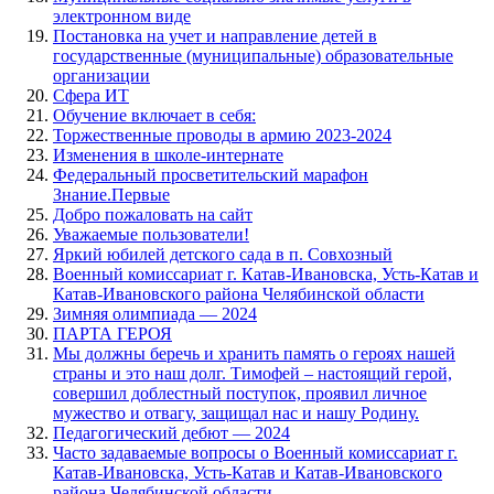
электронном виде
Постановка на учет и направление детей в
государственные (муниципальные) образовательные
организации
Сфера ИТ
Обучение включает в себя:
Торжественные проводы в армию 2023-2024
Изменения в школе-интернате
Федеральный просветительский марафон
Знание.Первые
Добро пожаловать на сайт
Уважаемые пользователи!
Яркий юбилей детского сада в п. Совхозный
Военный комиссариат г. Катав-Ивановска, Усть-Катав и
Катав-Ивановского района Челябинской области
Зимняя олимпиада — 2024
ПАРТА ГЕРОЯ
Мы должны беречь и хранить память о героях нашей
страны и это наш долг. Тимофей – настоящий герой,
совершил доблестный поступок, проявил личное
мужество и отвагу, защищал нас и нашу Родину.
Педагогический дебют — 2024
Часто задаваемые вопросы о Военный комиссариат г.
Катав-Ивановска, Усть-Катав и Катав-Ивановского
района Челябинской области