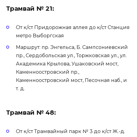
Трамвай № 21:
От к/ст Придорожная аллея до к/ст Станция
метро Выборгская
Маршрут: пр. Энгельса, Б. Сампсониевский
пр., Сердобольская ул., Торжковская ул., ул.
Академика Крылова, Ушаковский мост,
Каменноостровский пр.,
Каменноостровский мост, Песочная наб., и
т. д.
Трамвай № 48:
От к/ст Трамвайный парк № 3 до к/ст Ж.-д.