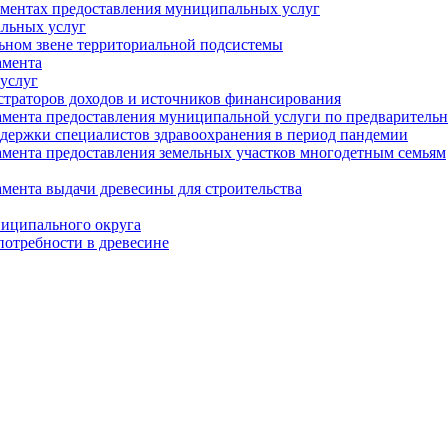
аментах предоставления муниципальных услуг
альных услуг
ьном звене территориальной подсистемы
амента
услуг
страторов доходов и источников финансирования
мента предоставления муниципальной услуги по предварительно
держки специалистов здравоохранения в период пандемии
мента предоставления земельных участков многодетным семьям
мента выдачи древесины для строительства
иципального округа
потребности в древесине