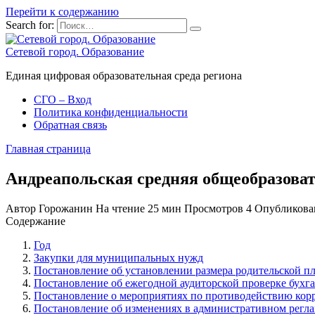
Перейти к содержанию
Search for:
Сетевой город. Образование
Единая цифровая образовательная среда региона
СГО – Вход
Политика конфиденциальности
Обратная связь
Главная страница
Андреапольская средняя общеобразова
Автор
Горожанин
На чтение
25 мин
Просмотров
4
Опубликова
Содержание
Год
Закупки для муниципальных нужд
Постановление об установлении размера родительской пла
Постановление об ежегодной аудиторской проверке бухга
Постановление о мероприятиях по противодействию кор
Постановление об изменениях в административном регла