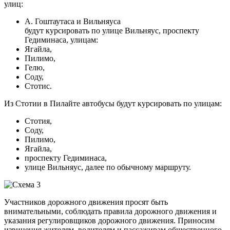
улиц:
А. Гоштаутаса и Вильняуса
будут курсировать по улице Вильняус, проспекту
Гедиминаса, улицам:
Ягайла,
Пилимо,
Гелю,
Соду,
Стотис.
Из Стотии в Пилайте автобусы будут курсировать по улицам:
Стотия,
Соду,
Пилимо,
Ягайла,
проспекту Гедиминаса,
улице Вильняус, далее по обычному маршруту.
Участников дорожного движения просят быть
внимательными, соблюдать правила дорожного движения и
указания регулировщиков дорожного движения. Приносим
извинения жителям, водителям и пассажирам общественного