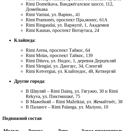
Rimi Domeikava, Ванджёгалское шоссе, 112,
Домейкава
Rimi Varniai, ул. Варню., 41
Rimi Pramonės, проспект Пра,монес, 61A
Rimi Ringaudai, ул. Варжупё, 1, Академия
Rimi Kaunas, проспект Витаутаса, 24
Клайпеда
:
Rimi Arena, проспект Тайкос, 64
Rimi Molas, проспект Тайкос, 139
Rimi Dituva, ул. Нидос, 1, деревня Дерцекляй
Rimi Slengiai, ул. Дангаус, 34, Сленгяй
Rimi Ketvergiai, ул. Клайпедос, 48, Кетвергяй
Другие города
:
В Шяуляй – Rimi Dainų, ул. Гягужю, 30 и Rimi
Rėkyva, ул. Пиктмишкё, 75
В Мажейкяй – Rimi Mažeikiai, ул. Жемайтиёс, 38
В Паланге – Rimi Palanga, ул. Малуно, 10
Подвижной состав
Модель
Дорога
Депо
Завод-изготовитель