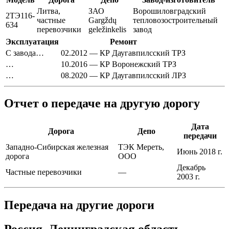
Литва,
ЗАО
Ворошиловградский
2ТЭ116-
частные
Gargždų
тепловозостроительный
634
перевозчики
geležinkelis
завод
Эксплуатация
Ремонт
С завода…
02.2012 — КР Даугавпилсский ТРЗ
…
10.2016 — КР Воронежский ТРЗ
…
08.2020 — КР Даугавпилсский ЛРЗ
Отчет о передаче на другую дорогу
Дата
Дорога
Депо
передачи
Западно-Сибирская железная
ТЭК Мереть,
Июнь 2018 г.
дорога
ООО
Декабрь
Частные перевозчики
—
2003 г.
Передача на другие дороги