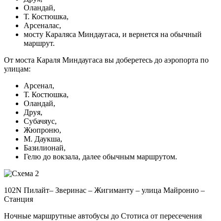
Оландай,
Т. Костюшка,
Арсеналас,
мосту Караляса Миндаугаса, и вернется на обычный
маршрут.
От моста Караля Миндаугаса вы доберетесь до аэропорта по
улицам:
Арсенал,
Т. Костюшка,
Оландай,
Друя,
Субачяус,
Жюпроню,
М. Даукша,
Базилионай,
Гелю до вокзала, далее обычным маршрутом.
102N Пилайт– Зверинас – Жигиманту – улица Майронио –
Станция
Ночные маршрутные автобусы до Стотиса от пересечения