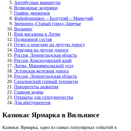
Автобусные маршруты
Возможные задержки
График движения
Фабийонишкес – Балтупяй – Маркучяй
Зверинец–Старый город–Заречье
Вильнюс
Rimi магазины в Литве
Подвижной состав
Отчет о передаче на другую дорогу
Передача на другие дороги
Россия, Ленинградская область
Россия, Краснодарский край
Литва, Мариямпольский уезд
Эстонская железная дорога
Россия, Ленинградская область
Сахалинский горный техникум
Приоритеты развития
Главная задача
Открыты для сотрудничества
Для абитуриентов
Казюкас Ярмарка в Вильнюсе
Казюкас Ярмарка, одно из самых популярных событий в