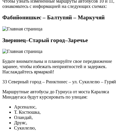
Чтобы узнать измененные маршруты автобусов 10 и 11,
ознакомьтесь с информацией на следующих схемах:
Фабийонишкес – Балтупяй – Маркучяй
Зверинец–Старый город–Заречье
Будьте внимательны и планируйте свое передвижение
заранее, чтобы избежать неприятностей и задержек.
Наслаждайтесь ярмаркой!
33 Северный город – Ринктинес – ул. Сукилелю – Гуряй
Маршрутные автобусы до Гуриуса от моста Караляса
Миндаугаса будут курсировать по улицам:
Арсеналос,
Т. Костюшка,
Оландай,
Друяс,
Сукилелю,