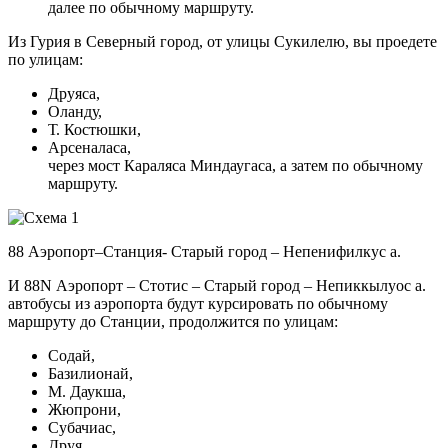
далее по обычному маршруту.
Из Гурия в Северный город, от улицы Сукилелю, вы проедете
по улицам:
Друяса,
Оланду,
Т. Костюшки,
Арсеналаса,
через мост Караляса Миндаугаса, а затем по обычному
маршруту.
88 Аэропорт–Станция- Старый город – Непенифилкус а.
И 88N Аэропорт – Стотис – Старый город – Непиккылуос а.
автобусы из аэропорта будут курсировать по обычному
маршруту до Станции, продолжится по улицам:
Содай,
Базилионай,
М. Даукша,
Жюпрони,
Субачиас,
Друя,