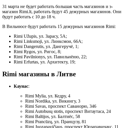
31 марта не будет работать большая часть магазинов и э-
магазин Rimi.lt, работать будут 45 дежурных магазинов. Они
будут работать с 10 до 18 ч.
В Вильнюсе будут работать 15 дежурных магазинов Rimi:
Rimi Užupis, ул. Зарасу, 5A;
Rimi Linksmoji, ул. Линксмои, 66A;
Rimi Dangerutis, ул. Дангеручё, 1;
Rimi Rygos, ул. Ригос, 8;
Rimi Pavilnionys, ул. Павильнёню, 22;
Rimi Erfurtas, ул. Архитекту, 19;
Rimi магазины в Литве
Каунас
:
Rimi Mylia, ул. Кедру, 4
Rimi Nordika, ул. Викингу, 3
Rimi Savas, проспект Саванорю, 346
Rimi Autobusų stotis, проспект Витаутаса, 24
Rimi Baltijos, ул. Балтиёс, 58
Rimi Prancūzų, ул. Пранцузу, 81
Rimi Juozapavičiaus, проспект Юозапавичаус, 11