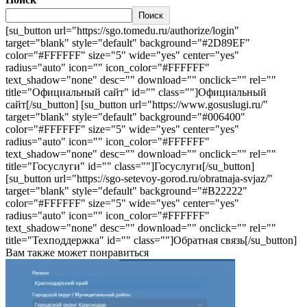
Поиск
[su_button url="https://sgo.tomedu.ru/authorize/login"
target="blank" style="default" background="#2D89EF"
color="#FFFFFF" size="5" wide="yes" center="yes"
radius="auto" icon="" icon_color="#FFFFFF"
text_shadow="none" desc="" download="" onclick="" rel=""
title="Официальный сайт" id="" class=""]Официальный
сайт[/su_button] [su_button url="https://www.gosuslugi.ru/"
target="blank" style="default" background="#006400"
color="#FFFFFF" size="5" wide="yes" center="yes"
radius="auto" icon="" icon_color="#FFFFFF"
text_shadow="none" desc="" download="" onclick="" rel=""
title="Госуслуги" id="" class=""]Госуслуги[/su_button]
[su_button url="https://sgo-setevoy-gorod.ru/obratnaja-svjaz/"
target="blank" style="default" background="#B22222"
color="#FFFFFF" size="5" wide="yes" center="yes"
radius="auto" icon="" icon_color="#FFFFFF"
text_shadow="none" desc="" download="" onclick="" rel=""
title="Техподдержка" id="" class=""]Обратная связь[/su_button]
Вам также может понравиться