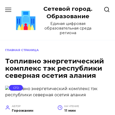
Перейти
Сетевой город.
к
содержанию
Образование
Единая цифровая
образовательная среда
региона
ГЛАВНАЯ СТРАНИЦА
Топливно энергетический
комплекс тэк республики
северная осетия алания
СГО
АВТОР
НА ЧТЕНИЕ
Горожанин
11 мин