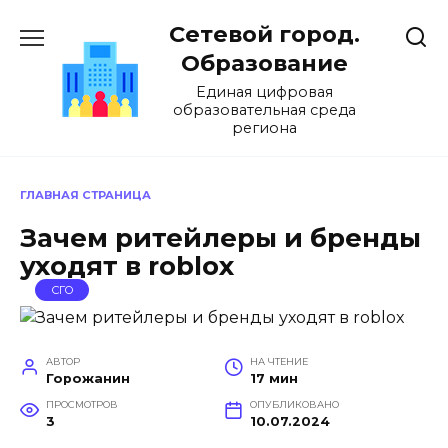
Перейти
Сетевой город.
к
содержанию
Образование
Единая цифровая
образовательная среда
региона
ГЛАВНАЯ СТРАНИЦА
Зачем ритейлеры и бренды
уходят в roblox
СГО
АВТОР
НА ЧТЕНИЕ
Горожанин
17 мин
ПРОСМОТРОВ
ОПУБЛИКОВАНО
3
10.07.2024