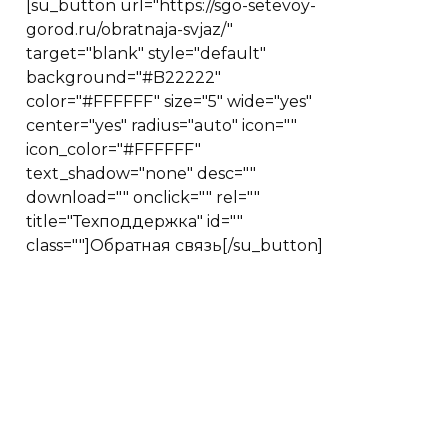
[su_button url="https://sgo-setevoy-
gorod.ru/obratnaja-svjaz/"
target="blank" style="default"
background="#B22222"
color="#FFFFFF" size="5" wide="yes"
center="yes" radius="auto" icon=""
icon_color="#FFFFFF"
text_shadow="none" desc=""
download="" onclick="" rel=""
title="Техподдержка" id=""
class=""]Обратная связь[/su_button]