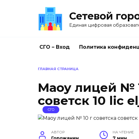
Перейти
к
Сетевой гор
содержанию
Единая цифровая образоват
СГО – Вход
Политика конфиден
ГЛАВНАЯ СТРАНИЦА
Маоу лицей № 1
советск 10 lic el
СГО
АВТОР
НА ЧТЕНИЕ
Горожанин
7 мин