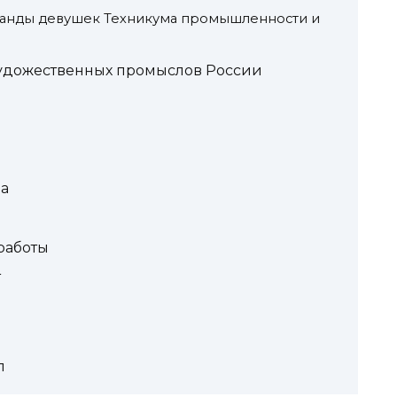
анды девушек Техникума промышленности и
художественных промыслов России
ва
работы
т
л