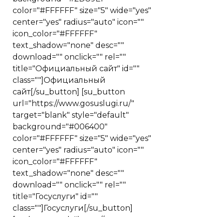
color="#FFFFFF" size="5" wide="yes"
center="yes" radius="auto" icon=""
icon_color="#FFFFFF"
text_shadow="none" desc=""
download="" onclick="" rel=""
title="Официальный сайт" id=""
class=""]Официальный
сайт[/su_button] [su_button
url="https://www.gosuslugi.ru/"
target="blank" style="default"
background="#006400"
color="#FFFFFF" size="5" wide="yes"
center="yes" radius="auto" icon=""
icon_color="#FFFFFF"
text_shadow="none" desc=""
download="" onclick="" rel=""
title="Госуслуги" id=""
class=""]Госуслуги[/su_button]