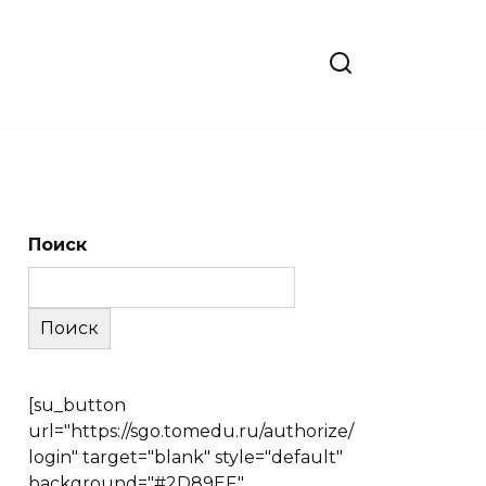
Поиск
Поиск
[su_button
url="https://sgo.tomedu.ru/authorize/
login" target="blank" style="default"
background="#2D89EF"