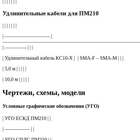
| | | | | | |
Удлинительные кабели для ПМ210
| | | | | | |
| ————————— |
———————————————————————————
| ————- | | |
| Удлинительный кабель КС10-Х |
| SMA-F – SMA-M | | |
| 5,0 м | | | | |
| 10,0 м | | | | |
Чертежи, схемы, модели
Условные графические обозначения (УГО)
| УГО ЕСКД ПМ210 | |
| ————— | |
| УГО СПДС ПМ210 | |