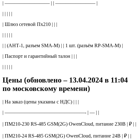
| ————————— | | ———————— |
| | | | |
| Шлюз сетевой Пх210 | | |
| | | | |
| | (АНТ-1, разъем SMA-М) | | 1 шт. (разъём RP-SMA-M) |
| Паспорт и гарантийный талон | | |
| | | | |
Цены (обновлено – 13.04.2024 в 11:04
по московскому времени)
| На заказ (цены указаны с НДС) | | |
| ————————————————- | — | |
| ПМ210-230 RS-485 GSM(2G) OwenCloud, питание 230В | ₽ | |
| ПМ210-24 RS-485 GSM(2G) OwenCloud, питание 24В | ₽ | |