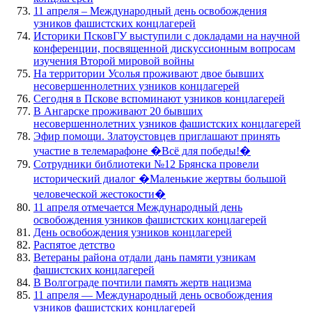
11 апреля – Международный день освобождения
узников фашистских концлагерей
Историки ПсковГУ выступили с докладами на научной
конференции, посвященной дискуссионным вопросам
изучения Второй мировой войны
На территории Усолья проживают двое бывших
несовершеннолетних узников концлагерей
Сегодня в Пскове вспоминают узников концлагерей
В Ангарске проживают 20 бывших
несовершеннолетних узников фашистских концлагерей
Эфир помощи. Златоустовцев приглашают принять
участие в телемарафоне �Всё для победы!�
Сотрудники библиотеки №12 Брянска провели
исторический диалог �Маленькие жертвы большой
человеческой жестокости�
11 апреля отмечается Международный день
освобождения узников фашистских концлагерей
День освобождения узников концлагерей
Распятое детство
Ветераны района отдали дань памяти узникам
фашистских концлагерей
В Волгограде почтили память жертв нацизма
11 апреля — Международный день освобождения
узников фашистских концлагерей