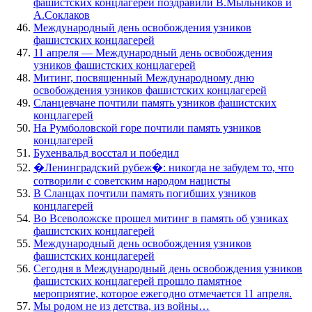
фашистских концлагерей поздравили В.Мыльников и
А.Соклаков
Международный день освобождения узников
фашистских концлагерей
11 апреля — Международный день освобождения
узников фашистских концлагерей
Митинг, посвященный Международному дню
освобождения узников фашистских концлагерей
Сланцевчане почтили память узников фашистских
концлагерей
На Румболовской горе почтили память узников
концлагерей
Бухенвальд восстал и победил
�Ленинградский рубеж�: никогда не забудем то, что
сотворили с советским народом нацисты
В Сланцах почтили память погибших узников
концлагерей
Во Всеволожске прошел митинг в память об узниках
фашистских концлагерей
Международный день освобождения узников
фашистских концлагерей
Сегодня в Международный день освобождения узников
фашистских концлагерей прошло памятное
мероприятие, которое ежегодно отмечается 11 апреля.
Мы родом не из детства, из войны…