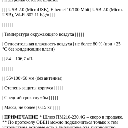
| | | USB 2.0 (MicroUSB), Ethernet 10/100 Mbit | USB 2.0 (Micro-
USB), Wi-Fi 802.11 b/g/n | | |
| | | | | |
| Температура окружающего воздуха | | | | |
| Относительная влажность воздуха | не более 80 % (при +25
°С без конденсации влаги) | | | |
| | 84…106,7 кПа | | | | |
| | | | | |
| | 55×100×58 мм (без антенны) | | | | |
| Степень защиты корпуса | | | | |
| Средний срок службы | | | | |
| Масса, не более | 0,15 кг | | | |
|
ПРИМЕЧАНИЕ
* Шлюз ПМ210-230.4G – скоро в продаже.
** По протоколу ОВЕН можно подключиться только к тем
устройствам, которые есть в библиотеке (см. руководство