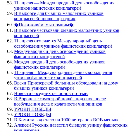
11 апреля — Международный день освобождения
узников нацистских концлагерей
В Выборге для бывших малолетних узников
концлагерей прошел праздник
�Пока живём, мы помним�
В Выборге чествовали бывших малолетних узников
концлагерей
11 апреля отмечается Международный день
освобождения узников фашистских концлагерей
Международный день освобождения узников
фашистских концлагерей
Международный день освобождения узников
фашистских концлагерей
11 апреля – Международный день освобождения
узников фашистских концлагерей
Врачи Приозерской больницы обследовали на дому
бывших узников концлагерей
Новости соседних регионов по теме:
В Воронеже самострой пошёл под снос после
возбуждения дела о халатности чиновников
УРОКИ ПОБЕДЫ
УРОКИ ПОБЕДЫ
В Коми за год стало на 1000 ветеранов ВОВ меньше
Алексей Русских навестил бывшую узницу фашистских
концлагерей