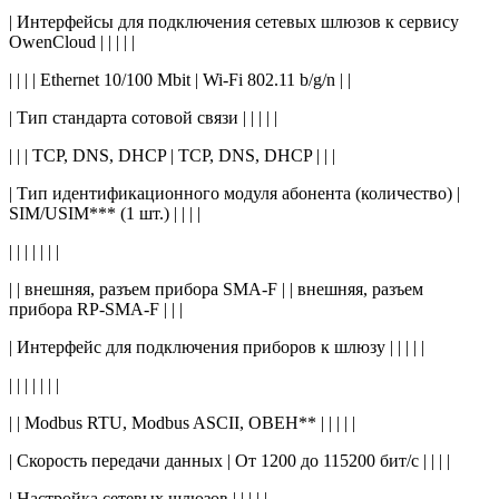
| Интерфейсы для подключения сетевых шлюзов к сервису
OwenCloud | | | | |
| | | | Ethernet 10/100 Mbit | Wi-Fi 802.11 b/g/n | |
| Тип стандарта сотовой связи | | | | |
| | | TCP, DNS, DHCP | TCP, DNS, DHCP | | |
| Тип идентификационного модуля абонента (количество) |
SIM/USIM*** (1 шт.) | | | |
| | | | | | |
| | внешняя, разъем прибора SMA-F | | внешняя, разъем
прибора RP-SMA-F | | |
| Интерфейс для подключения приборов к шлюзу | | | | |
| | | | | | |
| | Modbus RTU, Modbus ASCII, ОВЕН** | | | | |
| Скорость передачи данных | От 1200 до 115200 бит/с | | | |
| Настройка сетевых шлюзов | | | | |