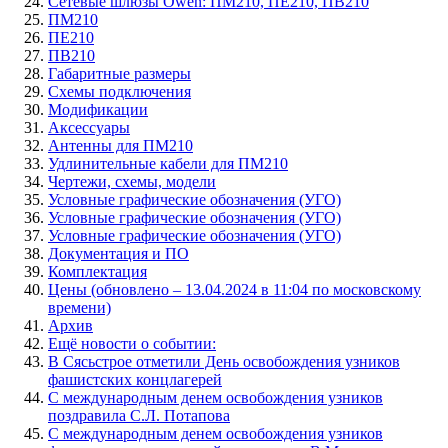
Сетевые шлюзы Owen: ПМ210, ПЕ210, ПВ210
ПМ210
ПЕ210
ПВ210
Габаритные размеры
Схемы подключения
Модификации
Аксессуары
Антенны для ПМ210
Удлинительные кабели для ПМ210
Чертежи, схемы, модели
Условные графические обозначения (УГО)
Условные графические обозначения (УГО)
Условные графические обозначения (УГО)
Документация и ПО
Комплектация
Цены (обновлено – 13.04.2024 в 11:04 по московскому
времени)
Архив
Ещё новости о событии:
В Сясьстрое отметили День освобождения узников
фашистских концлагерей
С международным денем освобождения узников
поздравила С.Л. Потапова
С международным денем освобождения узников