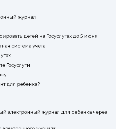
ронный журнал
ировать детей на Госуслугах до 5 июня
ная система учета
лугах
ле Госуслуги
ику
унт для ребенка?
ный электронный журнал для ребенка через
о электронного журнала: