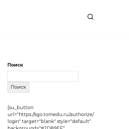
Поиск
Поиск
[su_button
url="https://sgo.tomedu.ru/authorize/
login" target="blank" style="default"
background="#2D89EF"