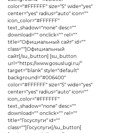
color="#FFFFFF" size="5" wide="yes"
center="yes" radius="auto" icon=""
icon_color="#FFFFFF"
text_shadow="none" desc=""
download="" onclick="" rel=""
title="Официальный сайт" id=""
class=""]Официальный
сайт[/su_button] [su_button
url="https://www.gosuslugi.ru/"
target="blank" style="default"
background="#006400"
color="#FFFFFF" size="5" wide="yes"
center="yes" radius="auto" icon=""
icon_color="#FFFFFF"
text_shadow="none" desc=""
download="" onclick="" rel=""
title="Госуслуги" id=""
class=""]Госуслуги[/su_button]