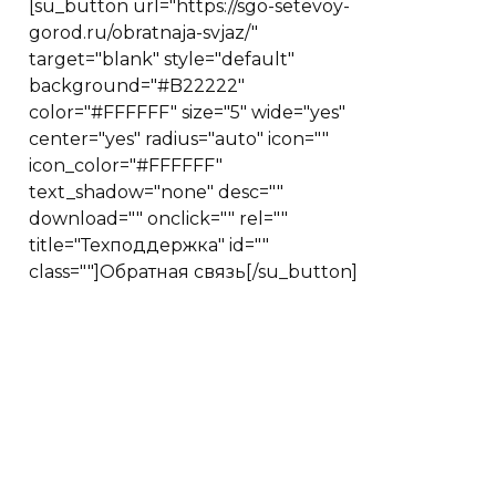
[su_button url="https://sgo-setevoy-
gorod.ru/obratnaja-svjaz/"
target="blank" style="default"
background="#B22222"
color="#FFFFFF" size="5" wide="yes"
center="yes" radius="auto" icon=""
icon_color="#FFFFFF"
text_shadow="none" desc=""
download="" onclick="" rel=""
title="Техподдержка" id=""
class=""]Обратная связь[/su_button]