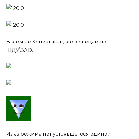
В этом не Копенгаген, это к спецам по
ШДУ\ЗАО.
Из аз режима нет устоявшегося единой