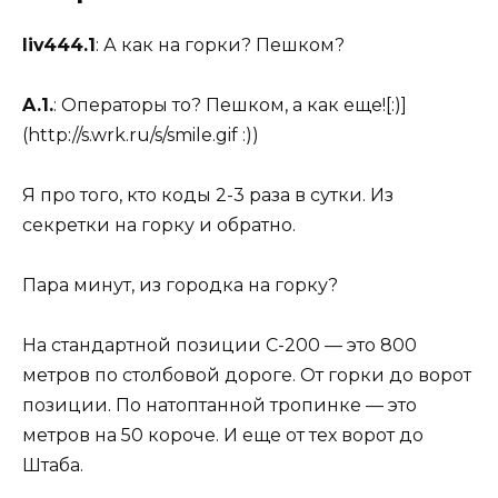
liv444.1
: А как на горки? Пешком?
A.1.
: Операторы то? Пешком, а как еще![:)]
(http://s.wrk.ru/s/smile.gif :))
Я про того, кто коды 2-3 раза в сутки. Из
секретки на горку и обратно.
Пара минут, из городка на горку?
На стандартной позиции С-200 — это 800
метров по столбовой дороге. От горки до ворот
позиции. По натоптанной тропинке — это
метров на 50 короче. И еще от тех ворот до
Штаба.